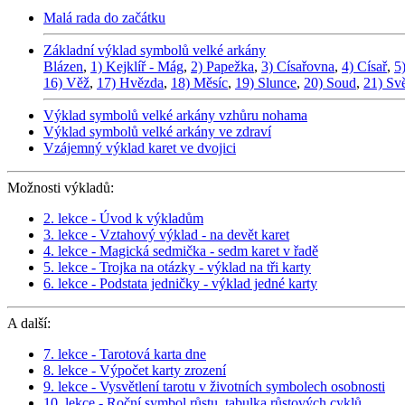
Malá rada do začátku
Základní výklad symbolů velké arkány
Blázen
,
1) Kejklíř - Mág
,
2) Papežka
,
3) Císařovna
,
4) Císař
,
5
16) Věž
,
17) Hvězda
,
18) Měsíc
,
19) Slunce
,
20) Soud
,
21) Sv
Výklad symbolů velké arkány vzhůru nohama
Výklad symbolů velké arkány ve zdraví
Vzájemný výklad karet ve dvojici
Možnosti výkladů:
2. lekce - Úvod k výkladům
3. lekce - Vztahový výklad - na devět karet
4. lekce - Magická sedmička - sedm karet v řadě
5. lekce - Trojka na otázky - výklad na tři karty
6. lekce - Podstata jedničky - výklad jedné karty
A další:
7. lekce - Tarotová karta dne
8. lekce - Výpočet karty zrození
9. lekce - Vysvětlení tarotu v životních symbolech osobnosti
10. lekce - Roční symbol růstu, tabulka růstových cyklů