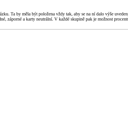
ku. Ta by měla být položena vždy tak, aby se na ní dalo výše uved
kladné, záporné a karty neutrální. V každé skupině pak je možnost proce