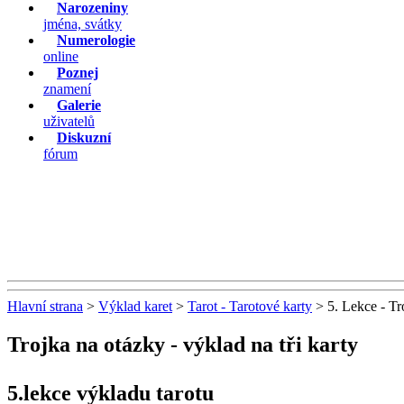
Narozeniny
jména, svátky
Numerologie
online
Poznej
znamení
Galerie
uživatelů
Diskuzní
fórum
Hlavní strana
>
Výklad karet
>
Tarot - Tarotové karty
> 5. Lekce - Tro
Trojka na otázky - výklad na tři karty
5.lekce výkladu tarotu