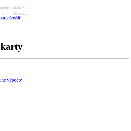
nární kalendář
na v
Blížencích
zat kalendář
»
 karty
ine výpočty