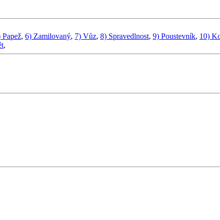
) Papež
,
6) Zamilovaný
,
7) Vůz
,
8) Spravedlnost
,
9) Poustevník
,
10) Ko
ět
,