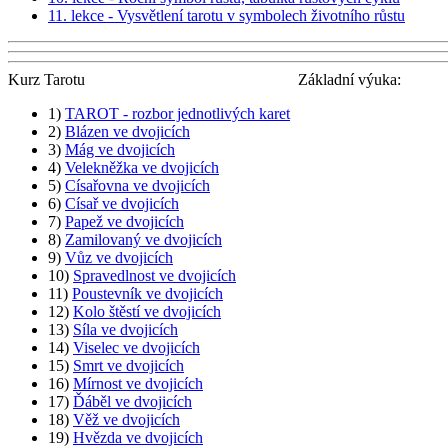
11. lekce - Vysvětlení tarotu v symbolech životního růstu
Kurz Tarotu
Základní výuka:
1)
TAROT - rozbor jednotlivých karet
2)
Blázen ve dvojicích
3)
Mág ve dvojicích
4)
Velekněžka ve dvojicích
5)
Císařovna ve dvojicích
6)
Císař ve dvojicích
7)
Papež ve dvojicích
8)
Zamilovaný ve dvojicích
9)
Vůz ve dvojicích
10)
Spravedlnost ve dvojicích
11)
Poustevník ve dvojicích
12)
Kolo štěstí ve dvojicích
13)
Síla ve dvojicích
14)
Viselec ve dvojicích
15)
Smrt ve dvojicích
16)
Mírnost ve dvojicích
17)
Ďáběl ve dvojicích
18)
Věž ve dvojicích
19)
Hvězda ve dvojicích