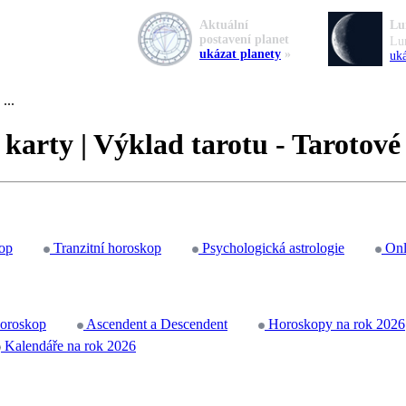
Aktuální
Lu
postavení planet
Lu
ukázat planety
»
uká
...
 karty | Výklad tarotu - Tarotové
op
Tranzitní horoskop
Psychologická astrologie
Onl
horoskop
Ascendent a Descendent
Horoskopy na rok 2026
Kalendáře na rok 2026