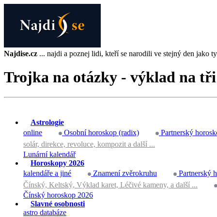
Najdise.cz
... najdi a poznej lidi, kteří se narodili ve stejný den jako ty 
Trojka na otázky - výklad na tři
Astrologie
online
Osobní horoskop (radix)
Partnerský horosk
solár, direkce, revoluce, kompozit a další ...
Lunární kalendář
Horoskopy 2026
kalendáře a jiné
Znamení zvěrokruhu
Partnerský 
Čínský, Keltský, Výklad karet, Léčivé kameny, a další ...
Čínský horoskop 2026
Slavné osobnosti
astro databáze