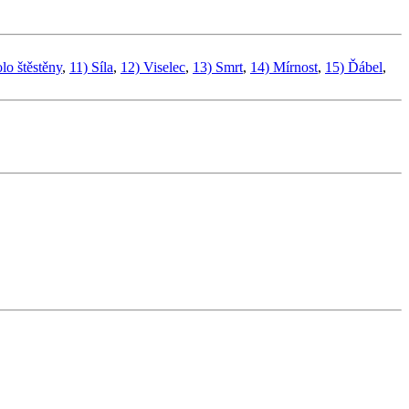
lo štěstěny
,
11) Síla
,
12) Viselec
,
13) Smrt
,
14) Mírnost
,
15) Ďábel
,