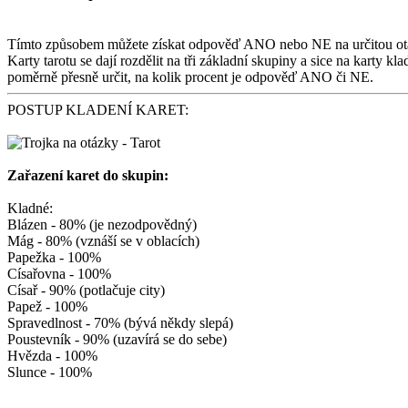
Tímto způsobem můžete získat odpověď ANO nebo NE na určitou otáz
Karty tarotu se dají rozdělit na tři základní skupiny a sice na karty 
poměrně přesně určit, na kolik procent je odpověď ANO či NE.
POSTUP KLADENÍ KARET:
Zařazení karet do skupin:
Kladné:
Blázen - 80% (je nezodpovědný)
Mág - 80% (vznáší se v oblacích)
Papežka - 100%
Císařovna - 100%
Císař - 90% (potlačuje city)
Papež - 100%
Spravedlnost - 70% (bývá někdy slepá)
Poustevník - 90% (uzavírá se do sebe)
Hvězda - 100%
Slunce - 100%