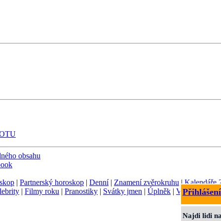
ROTU
dného obsahu
book
skop
|
Partnerský horoskop
|
Denní
|
Znamení zvěrokruhu
|
Kalendáře 
lebrity
|
Filmy roku
|
Pranostiky
|
Svátky jmen
|
Úplněk
|
Význam jmen
Přihlášení
Najdi lidi 