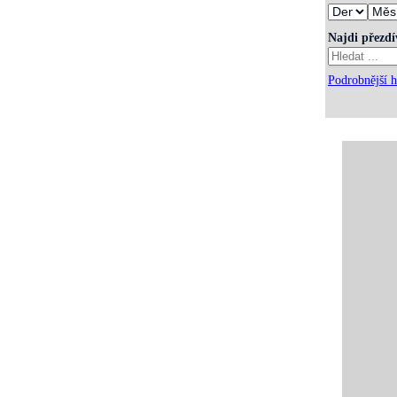
Najdi přezd
Podrobnější h