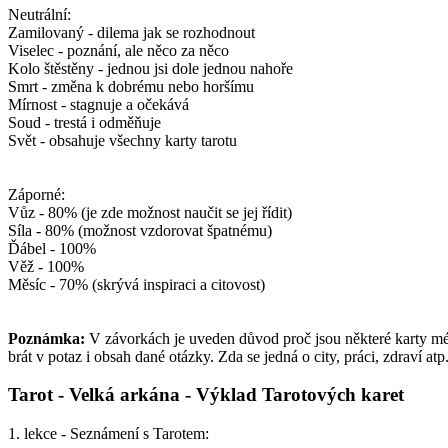
Neutrální:
Zamilovaný - dilema jak se rozhodnout
Viselec - poznání, ale něco za něco
Kolo štěstěny - jednou jsi dole jednou nahoře
Smrt - změna k dobrému nebo horšímu
Mírnost - stagnuje a očekává
Soud - trestá i odměňuje
Svět - obsahuje všechny karty tarotu
Záporné:
Vůz - 80% (je zde možnost naučit se jej řídit)
Síla - 80% (možnost vzdorovat špatnému)
Ďábel - 100%
Věž - 100%
Měsíc - 70% (skrývá inspiraci a citovost)
Poznámka:
V závorkách je uveden důvod proč jsou některé karty mén
brát v potaz i obsah dané otázky. Zda se jedná o city, práci, zdraví atp
Tarot - Velká arkána
- Výklad Tarotových karet
1. lekce - Seznámení s Tarotem: