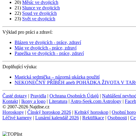
20)
Měsíc ve dvojicích
21)
Slunce ve dvojicích
22)
Soud ve dvojicích
23)
Svět ve dvojicích
Výklad pro práci a zdraví:
Blázen ve dvojicích - práce, zdraví
Mág ve dvojicích - práce, zdraví
Papežka ve dvojicích - práce, zdraví
Doplňující výuka:
Magická sedmička – názorná ukázka použití
NEKONEČNÝ PŘÍBĚH aneb POHÁDKA ŽIVOTA V TA
Časté dotazy
|
Pravidla
|
Ochrana Osobních Údajů
|
Nahlášení nevho
Kontakt
|
Ikony a logo
|
Literatura
|
Astro-Seek.com Astrology
|
Face
© 2007-2026 Najdise.cz
Horoskopy
|
Čínský horoskop 2026
|
Keltský horoskop
|
Osobní horo
Léčivé kameny
|
Lunární kalendář 2026
|
Rektifikace
|
Osobnosti
|
Ce