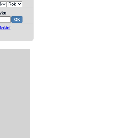
ívku
ledání