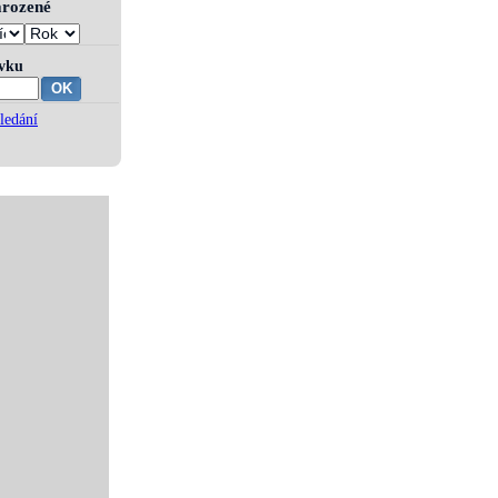
narozené
ívku
ledání