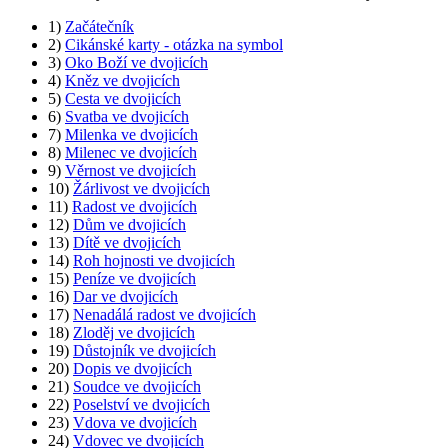
1)
Začátečník
2)
Cikánské karty - otázka na symbol
3)
Oko Boží ve dvojicích
4)
Kněz ve dvojicích
5)
Cesta ve dvojicích
6)
Svatba ve dvojicích
7)
Milenka ve dvojicích
8)
Milenec ve dvojicích
9)
Věrnost ve dvojicích
10)
Žárlivost ve dvojicích
11)
Radost ve dvojicích
12)
Dům ve dvojicích
13)
Dítě ve dvojicích
14)
Roh hojnosti ve dvojicích
15)
Peníze ve dvojicích
16)
Dar ve dvojicích
17)
Nenadálá radost ve dvojicích
18)
Zloděj ve dvojicích
19)
Důstojník ve dvojicích
20)
Dopis ve dvojicích
21)
Soudce ve dvojicích
22)
Poselství ve dvojicích
23)
Vdova ve dvojicích
24)
Vdovec ve dvojicích