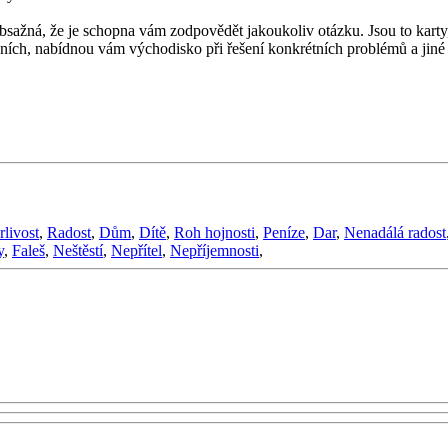
obsažná, že je schopna vám zodpovědět jakoukoliv otázku. Jsou to karty,
žních, nabídnou vám východisko při řešení konkrétních problémů a jiné 
rlivost
,
Radost
,
Dům
,
Dítě
,
Roh hojnosti
,
Peníze
,
Dar
,
Nenadálá radost
y
,
Faleš
,
Neštěstí
,
Nepřítel
,
Nepříjemnosti
,