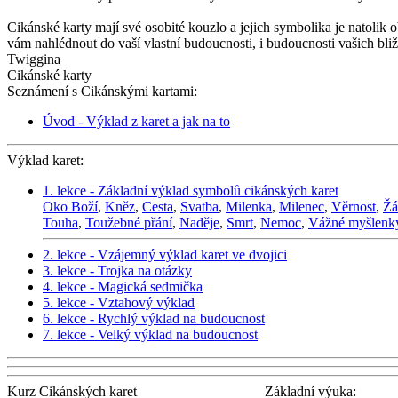
Cikánské karty mají své osobité kouzlo a jejich symbolika je natolik 
vám nahlédnout do vaší vlastní budoucnosti, i budoucnosti vašich bli
Twiggina
Cikánské karty
Seznámení s Cikánskými kartami:
Úvod - Výklad z karet a jak na to
Výklad karet:
1. lekce - Základní výklad symbolů cikánských karet
Oko Boží
,
Kněz
,
Cesta
,
Svatba
,
Milenka
,
Milenec
,
Věrnost
,
Žá
Touha
,
Toužebné přání
,
Naděje
,
Smrt
,
Nemoc
,
Vážné myšlenk
2. lekce - Vzájemný výklad karet ve dvojici
3. lekce - Trojka na otázky
4. lekce - Magická sedmička
5. lekce - Vztahový výklad
6. lekce - Rychlý výklad na budoucnost
7. lekce - Velký výklad na budoucnost
Kurz Cikánských karet
Základní výuka: