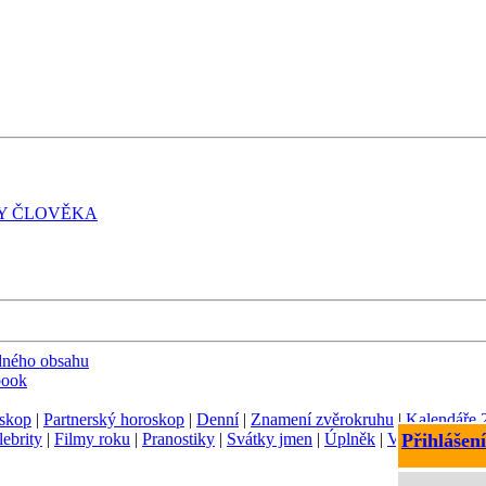
VAHY ČLOVĚKA
dného obsahu
book
skop
|
Partnerský horoskop
|
Denní
|
Znamení zvěrokruhu
|
Kalendáře 
lebrity
|
Filmy roku
|
Pranostiky
|
Svátky jmen
|
Úplněk
|
Význam jmen
Přihlášení