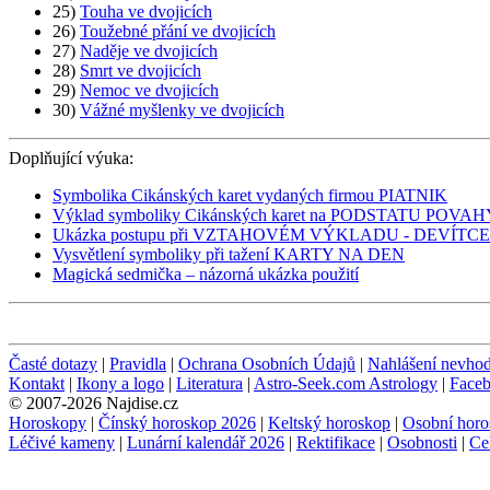
25)
Touha ve dvojicích
26)
Toužebné přání ve dvojicích
27)
Naděje ve dvojicích
28)
Smrt ve dvojicích
29)
Nemoc ve dvojicích
30)
Vážné myšlenky ve dvojicích
Doplňující výuka:
Symbolika Cikánských karet vydaných firmou PIATNIK
Výklad symboliky Cikánských karet na PODSTATU PO
Ukázka postupu při VZTAHOVÉM VÝKLADU - DEVÍTCE
Vysvětlení symboliky při tažení KARTY NA DEN
Magická sedmička – názorná ukázka použití
Časté dotazy
|
Pravidla
|
Ochrana Osobních Údajů
|
Nahlášení nevho
Kontakt
|
Ikony a logo
|
Literatura
|
Astro-Seek.com Astrology
|
Face
© 2007-2026 Najdise.cz
Horoskopy
|
Čínský horoskop 2026
|
Keltský horoskop
|
Osobní horo
Léčivé kameny
|
Lunární kalendář 2026
|
Rektifikace
|
Osobnosti
|
Ce