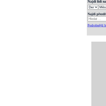
Najdi lidi 
Najdi přezd
Podrobnější h