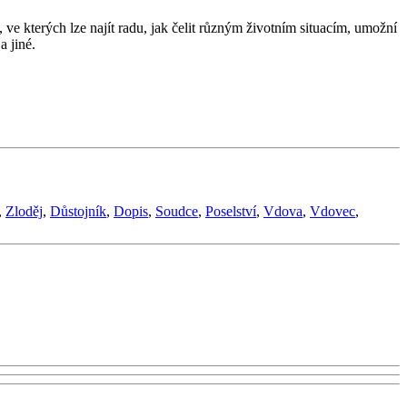
 ve kterých lze najít radu, jak čelit různým životním situacím, umožní
a jiné.
,
Zloděj
,
Důstojník
,
Dopis
,
Soudce
,
Poselství
,
Vdova
,
Vdovec
,