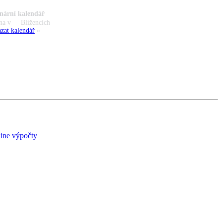
nární kalendář
na v
Blížencích
zat kalendář
»
ine výpočty