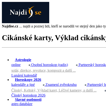
Najdise.cz
... najdi a poznej lidi, kteří se narodili ve stejný den jako ty 
Cikánské karty, Výklad cikánsk
Astrologie
online
Osobní horoskop (radix)
Partnerský horosk
solár, direkce, revoluce, kompozit a další ...
Lunární kalendář
Horoskopy 2026
kalendáře a jiné
Znamení zvěrokruhu
Partnerský 
Čínský, Keltský, Výklad karet, Léčivé kameny, a další ...
Čínský horoskop 2026
Slavné osobnosti
astro databáze