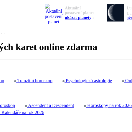
Aktuální
Lu
postavení planet
Lu
ukázat planety
»
uká
...
ých karet online zdarma
op
Tranzitní horoskop
Psychologická astrologie
Onl
horoskop
Ascendent a Descendent
Horoskopy na rok 2026
Kalendáře na rok 2026