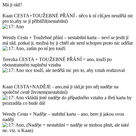
Má ji rád?
Kaan CESTA+TOUŽEBNÉ PŘÁNÍ - něco k ní cítí,jen neudělá nic
pro to,aby se jí přiblížil(nestabilní)
Ano
Wendy Cesta + Toužebné přání – nestabilní karta – neví se jestli jí
má rád, potkal ji, možná by ji chtěl ale není schopen proto nic udělat
Ano, zatím po ní jen touží
Terezka CESTA + TOUŽEBNÉ PŘÁNÍ = ano, touží po
oboustranném naplnění vztahu
Ano sice touží, ale nedělá nic pro to, aby vztah realizoval
Kaan CESTA+NADĚJE - ano,má ji rád,je pro něj naděje na
společné cestě životem(nestabilní)
Ano vkládá jisté naděje do případného vztahu a třetí karta by
prozradila co bude dál
Wendy Cesta + Naděje – stabilní karta – ano, bere ji jakou svou
naději
Ano, (Naděje = nestabilní = naděje se mohou plnit, ale také
ne. viz. u Kaan)