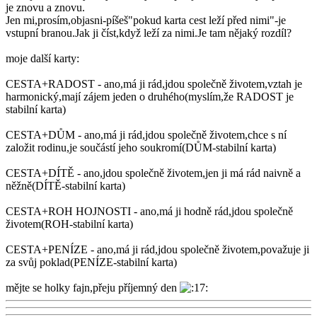
je znovu a znovu.
Jen mi,prosím,objasni-píšeš"pokud karta cest leží před nimi"-je
vstupní branou.Jak ji číst,když leží za nimi.Je tam nějaký rozdíl?
moje další karty:
CESTA+RADOST - ano,má ji rád,jdou společně životem,vztah je
harmonický,mají zájem jeden o druhého(myslím,že RADOST je
stabilní karta)
CESTA+DŮM - ano,má ji rád,jdou společně životem,chce s ní
založit rodinu,je součástí jeho soukromí(DŮM-stabilní karta)
CESTA+DÍTĚ - ano,jdou společně životem,jen ji má rád naivně a
něžně(DÍTĚ-stabilní karta)
CESTA+ROH HOJNOSTI - ano,má ji hodně rád,jdou společně
životem(ROH-stabilní karta)
CESTA+PENÍZE - ano,má ji rád,jdou společně životem,považuje ji
za svůj poklad(PENÍZE-stabilní karta)
mějte se holky fajn,přeju příjemný den