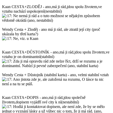
Kaan CESTA+ZLODĚJ - ano,má ji rád,jdou spolu životem,ve
vztahu nachází uspokojení(nestabilní)
Ne nemá ji rád a o tuto možnost se nějakým způsobem
vědomě okrádá (ano, nestabilní)
Wendy Cesta + Zloděj - ano má ji rád, ale ztratil její city (proč
ukázala by třetí karta?)
Ne, viz. u Kaan
Kaan CESTA+DŮSTOJNÍK - ano,má ji rád,jdou spolu životem,ve
vztahu je on dominantní(stabilní)
Zda ji má opravdu rád zde nelze říct, drží se rozumu a je
dominantní. Nabízí ji pevné zabezpečení (ano, stabilní karta)
Wendy Cesta + Důstojník (stabilní karta) - ano, velmi stabilní vztah
Ano jistota zde je, ale založená na rozumu, O lásce tu nic
není a na tu se ptáš.
Kaan CESTA+DOPIS - ano,má ji rád,jdou společně
životem,dopisem vyjádří své city k ní(nestabilní)
Hodlá ji kontaktovat dopisem, ale není zde, že by se mělo
jednat o vyznání lásky a už vůbec nic o tom, že ji má rád. (ano,