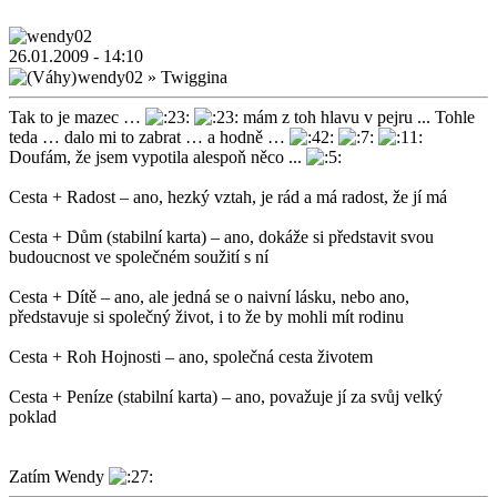
26.01.2009 - 14:10
wendy02
»
Twiggina
Tak to je mazec …
mám z toh hlavu v pejru ... Tohle
teda … dalo mi to zabrat … a hodně …
Doufám, že jsem vypotila alespoň něco ...
Cesta + Radost – ano, hezký vztah, je rád a má radost, že jí má
Cesta + Dům (stabilní karta) – ano, dokáže si představit svou
budoucnost ve společném soužití s ní
Cesta + Dítě – ano, ale jedná se o naivní lásku, nebo ano,
představuje si společný život, i to že by mohli mít rodinu
Cesta + Roh Hojnosti – ano, společná cesta životem
Cesta + Peníze (stabilní karta) – ano, považuje jí za svůj velký
poklad
Zatím Wendy