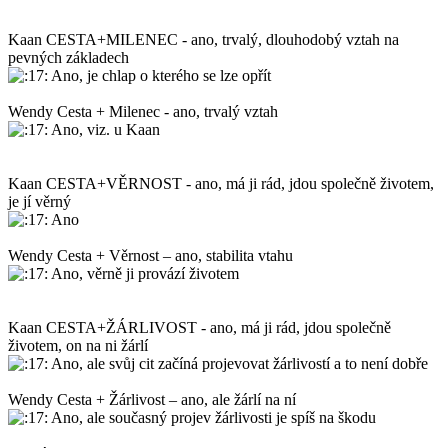
Kaan CESTA+MILENEC - ano, trvalý, dlouhodobý vztah na
pevných základech
Ano, je chlap o kterého se lze opřít
Wendy Cesta + Milenec - ano, trvalý vztah
Ano, viz. u Kaan
Kaan CESTA+VĚRNOST - ano, má ji rád, jdou společně životem,
je jí věrný
Ano
Wendy Cesta + Věrnost – ano, stabilita vtahu
Ano, věrně ji provází životem
Kaan CESTA+ŽÁRLIVOST - ano, má ji rád, jdou společně
životem, on na ni žárlí
Ano, ale svůj cit začíná projevovat žárlivostí a to není dobře
Wendy Cesta + Žárlivost – ano, ale žárlí na ní
Ano, ale současný projev žárlivosti je spíš na škodu