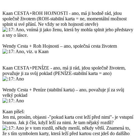
Kaan CESTA+ROH HOJNOSTI - ano, má ji hodně rád, jdou
společně životem (ROH-stabilní karta = ne, momentální možnost
splnit si své přání. Ne vždy se roh hojnosti otevře)
Ano, vnímá ji jako ženu, která by mohla splnit jeho představy
a sny o lásce.
Wendy Cesta + Roh Hojnosti – ano, společná cesta životem
Ano, viz. u Kaan
Kaan CESTA+PENÍZE - ano, má ji rád, jdou společně životem,
považuje ji za svůj poklad (PENÍZE-stabilní karta = ano)
Ano
Wendy Cesta + Peníze (stabilní karta) – ano, považuje jí za svůj
velký poklad
Ano
Kaan píšeš:
Jen mi, prosím, objasni -"pokud karta cest leží před nimi"- je vstupní
branou. Jak ji číst, když leží za nimi. Je tam nějaký rozdíl?
Ano je v tom rozdíl, někdy menší, někdy větší. Znamená to,
že s tím symbolem karty, která leží před kartou cest jdeš do dalšího