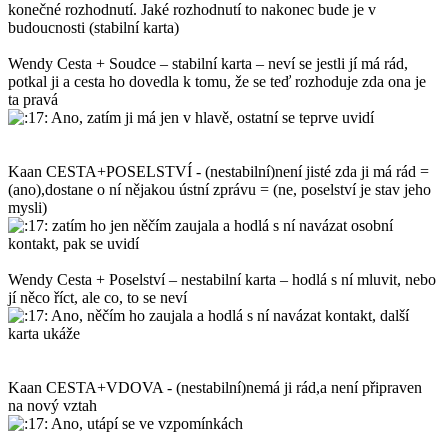
konečné rozhodnutí. Jaké rozhodnutí to nakonec bude je v
budoucnosti (stabilní karta)
Wendy Cesta + Soudce – stabilní karta – neví se jestli jí má rád,
potkal ji a cesta ho dovedla k tomu, že se teď rozhoduje zda ona je
ta pravá
Ano, zatím ji má jen v hlavě, ostatní se teprve uvidí
Kaan CESTA+POSELSTVÍ - (nestabilní)není jisté zda ji má rád =
(ano),dostane o ní nějakou ústní zprávu = (ne, poselství je stav jeho
mysli)
zatím ho jen něčím zaujala a hodlá s ní navázat osobní
kontakt, pak se uvidí
Wendy Cesta + Poselství – nestabilní karta – hodlá s ní mluvit, nebo
jí něco říct, ale co, to se neví
Ano, něčím ho zaujala a hodlá s ní navázat kontakt, další
karta ukáže
Kaan CESTA+VDOVA - (nestabilní)nemá ji rád,a není připraven
na nový vztah
Ano, utápí se ve vzpomínkách