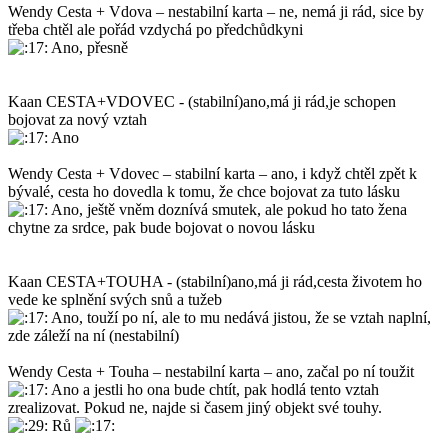
Wendy Cesta + Vdova – nestabilní karta – ne, nemá ji rád, sice by
třeba chtěl ale pořád vzdychá po předchůdkyni
Ano, přesně
Kaan CESTA+VDOVEC - (stabilní)ano,má ji rád,je schopen
bojovat za nový vztah
Ano
Wendy Cesta + Vdovec – stabilní karta – ano, i když chtěl zpět k
bývalé, cesta ho dovedla k tomu, že chce bojovat za tuto lásku
Ano, ještě vněm doznívá smutek, ale pokud ho tato žena
chytne za srdce, pak bude bojovat o novou lásku
Kaan CESTA+TOUHA - (stabilní)ano,má ji rád,cesta životem ho
vede ke splnění svých snů a tužeb
Ano, touží po ní, ale to mu nedává jistou, že se vztah naplní,
zde záleží na ní (nestabilní)
Wendy Cesta + Touha – nestabilní karta – ano, začal po ní toužit
Ano a jestli ho ona bude chtít, pak hodlá tento vztah
zrealizovat. Pokud ne, najde si časem jiný objekt své touhy.
Rů