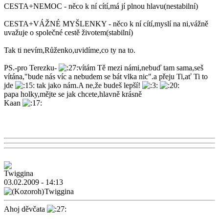
CESTA+NEMOC - něco k ní cítí,má jí plnou hlavu(nestabilní)
CESTA+VÁŽNÉ MYŠLENKY - něco k ní cítí,myslí na ni,vážně
uvažuje o společné cestě životem(stabilní)
Tak ti nevím,Růženko,uvidíme,co ty na to.
PS.-pro Terezku-
vítám Tě mezi námi,nebuď tam sama,seš
vítána,"bude nás víc a nebudem se bát vlka nic".a přeju Ti,ať Ti to
jde
tak jako nám.A ne,že budeš lepší!
papa holky,mějte se jak chcete,hlavně krásně
Kaan
03.02.2009 - 14:13
Twiggina
Ahoj děvčata