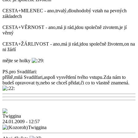
CESTA+MILENEC - ano,trvalý,dlouhodobý vztah na pevných
základech
CESTA+VĚRNOST - ano,má ji rád,jdou společně zivotem,je jí
věrný
CESTA+ŽÁRLIVOST - ano,má ji rád,jdou společně životem,on na
ni žárlí
mějte se holky
PS.pro Svadilfari:
příště,milá Svadilfari,aspoň vysvětlení tvého vstupu.Zda nám to
budeš opravovat ty,nebo se chceš přidat,či co to vlastně znamená.
24.01.2009 - 12:57
Twiggina