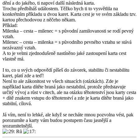
dění a do jakého, ti napoví další následná karta.
Trochu předbíháš událostem. Těžko bych ti to vysvětlila na
konkrétním příkladu u dvou karet. Karta cest je ve svém základu tzv.
kartou přechodovou z něčeho někam.
Příklad:
Milenka – cesta – milenec = s původní zamilovanosti se rodí pevný
vztah.
Milenec – cesta – milenka = s původního pevného vztahu se stává
nezávazný vztah.
A to je velmi zjednodušeně nastíněno jaké zastoupení karta cest
vlastně má.
I to, co u svých odpovědí píšeš do závorek, stabilitu či nestabilitu
karet, platí zde a teď!
Není to ale zákonitost ve všech situacích (otázkách). Zde je
například karta dítěte braná jako nestabilní, protože představuje
určitý vývoj a růst v citech, ale na otázku těhotenství jsou karty cesta
+ dítě znakem vstupu do těhotenství a zde je karta dítěte braná jako
stabilní, cílová.
Já vím, není to lehké, ale když se necháte mnou pozvolna vést, pak
porozumíte a karty vám budou postupem času jasnější a
srozumitelnější.
Rů