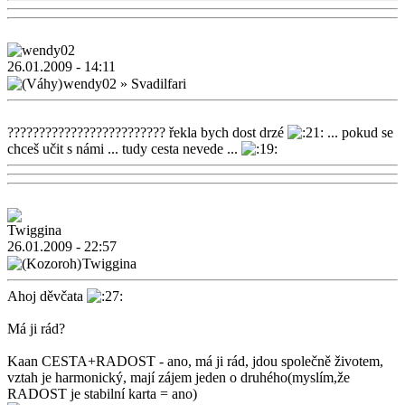
26.01.2009 - 14:11
wendy02
»
Svadilfari
????????????????????????? řekla bych dost drzé
... pokud se
chceš učit s námi ... tudy cesta nevede ...
26.01.2009 - 22:57
Twiggina
Ahoj děvčata
Má ji rád?
Kaan CESTA+RADOST - ano, má ji rád, jdou společně životem,
vztah je harmonický, mají zájem jeden o druhého(myslím,že
RADOST je stabilní karta = ano)