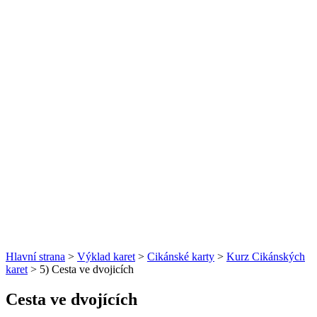
Hlavní strana
>
Výklad karet
>
Cikánské karty
>
Kurz Cikánských
karet
> 5) Cesta ve dvojicích
Cesta ve dvojících