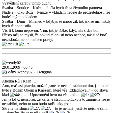
Vysvětlení karet v tomto duchu:
Svatba – Soudce – Kněz = chtěla bych tě za životního partnera
Naděje – Oko Boží – Peníze = vkládám naděje do prozřetelnosti, že
budeš mým pokladem
Svatba – Dům – Milenec = kdybys se mnou žil, tak jak se má, nikdy
bych tě neopustila
Víc ti k tomu nepovím. Vím, jak je těžké, když nás srdce bolí.
Přesto měj na mysli, že pokud tě opustí nebo nechce, tak si tě buď
nezaslouží, nebo není ten pravý.
Rů
29.01.2009 - 06:45
wendy02
»
Twiggina
Ahojka Rů i Kaan …
Ano, máš asi pravdu, možná jsme se nechali stáhnout tím, jak to ted
bylo s Božím Okem a Knězem, které vše „zkladňovali“ – od slova
klad
…… Upozornění beru na vědomí …
Jen já když nenapíšu, že karta je stabilní logicky z to znamená, že je
nestabilní, nebo to tam budu radši taky psát …
Skrvny na slunci
– to je nemilé, ještě že nejsme sami
… doufám, že se to už zlepší