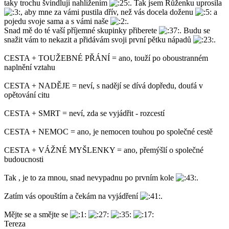
taky trochu švindluji nahlížením
. Tak jsem Růženku uprosila
, aby mne za vámi pustila dřív, než vás docela doženu
a
pojedu svoje sama a s vámi naše
.
Snad mě do té vaší příjemné skupinky přiberete
. Budu se
snažit vám to nekazit a přidávám svoji první pětku nápadů
.
CESTA + TOUŽEBNÉ PŘÁNÍ = ano, touží po oboustranném
naplnění vztahu
CESTA + NADĚJE = neví, s nadějí se dívá dopředu, doufá v
opětování citu
CESTA + SMRT = neví, zda se vyjádřit - rozcestí
CESTA + NEMOC = ano, je nemocen touhou po společné cestě
CESTA + VÁŽNÉ MYŠLENKY = ano, přemýšlí o společné
budoucnosti
Tak , je to za mnou, snad nevypadnu po prvním kole
.
Zatím vás opouštím a čekám na vyjádření
.
Mějte se a smějte se
Tereza