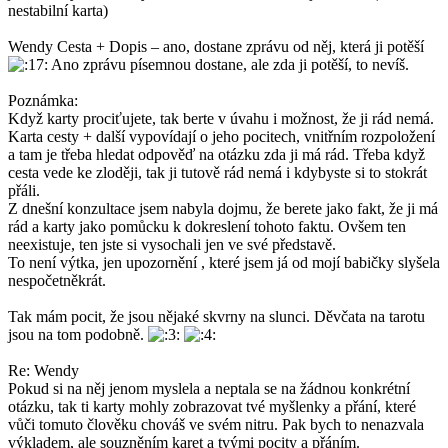
nestabilní karta)
Wendy Cesta + Dopis – ano, dostane zprávu od něj, která ji potěší
Ano zprávu písemnou dostane, ale zda ji potěší, to nevíš.
Poznámka:
Když karty prociťujete, tak berte v úvahu i možnost, že ji rád nemá.
Karta cesty + další vypovídají o jeho pocitech, vnitřním rozpoložení
a tam je třeba hledat odpověď na otázku zda ji má rád. Třeba když
cesta vede ke zloději, tak ji tutově rád nemá i kdybyste si to stokrát
přáli.
Z dnešní konzultace jsem nabyla dojmu, že berete jako fakt, že ji má
rád a karty jako pomůcku k dokreslení tohoto faktu. Ovšem ten
neexistuje, ten jste si vysochali jen ve své představě.
To není výtka, jen upozornění , které jsem já od mojí babičky slyšela
nespočetněkrát.
Tak mám pocit, že jsou nějaké skvrny na slunci. Děvčata na tarotu
jsou na tom podobně.
Re: Wendy
Pokud si na něj jenom myslela a neptala se na žádnou konkrétní
otázku, tak ti karty mohly zobrazovat tvé myšlenky a přání, které
vůči tomuto člověku chováš ve svém nitru. Pak bych to nenazvala
výkladem, ale souzněním karet a tvými pocity a přáním.