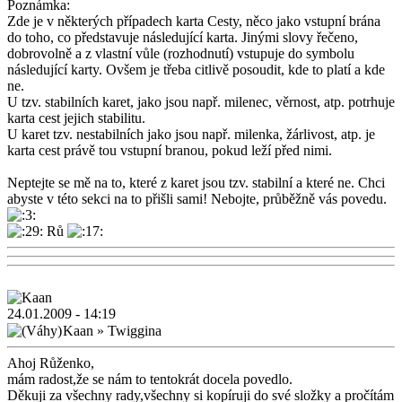
Poznámka:
Zde je v některých případech karta Cesty, něco jako vstupní brána
do toho, co představuje následující karta. Jinými slovy řečeno,
dobrovolně a z vlastní vůle (rozhodnutí) vstupuje do symbolu
následující karty. Ovšem je třeba citlivě posoudit, kde to platí a kde
ne.
U tzv. stabilních karet, jako jsou např. milenec, věrnost, atp. potrhuje
karta cest jejich stabilitu.
U karet tzv. nestabilních jako jsou např. milenka, žárlivost, atp. je
karta cest právě tou vstupní branou, pokud leží před nimi.
Neptejte se mě na to, které z karet jsou tzv. stabilní a které ne. Chci
abyste v této sekci na to přišli sami! Nebojte, průběžně vás povedu.
Rů
24.01.2009 - 14:19
Kaan
»
Twiggina
Ahoj Růženko,
mám radost,že se nám to tentokrát docela povedlo.
Děkuji za všechny rady,všechny si kopíruji do své složky a pročítám