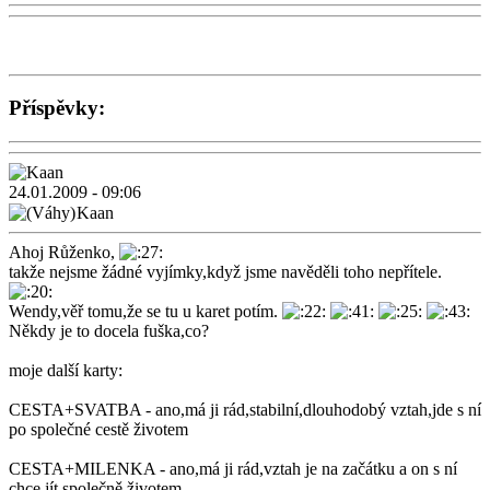
Příspěvky:
24.01.2009 - 09:06
Kaan
Ahoj Růženko,
takže nejsme žádné vyjímky,když jsme navěděli toho nepřítele.
Wendy,věř tomu,že se tu u karet potím.
Někdy je to docela fuška,co?
moje další karty:
CESTA+SVATBA - ano,má ji rád,stabilní,dlouhodobý vztah,jde s ní
po společné cestě životem
CESTA+MILENKA - ano,má ji rád,vztah je na začátku a on s ní
chce jít společně životem