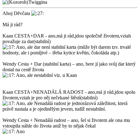
Twiggina
Ahoj Děvčata
Má ji rád?
Kaan CESTA+DAR - ano,má ji rád,jdou společně životem,vztah
považuje za dar(stabilní)
Ano, ale dar není stabilní karta (může být darem tzv. trvalé
hodnoty, ale i pomíjivé – třeba kytice květin, čokoláda atp.)
Wendy Cesta + Dar (stabilní karta) – ano, bere jí jako svůj dar který
dostal na cestě života
Ano, ale nestabilní viz. u Kaan
Kaan CESTA+NENADÁLÁ RADOST - ano,má ji rád,jdou spolu
životem,vztah je pro něj nečekané štěstí(stabilní)
Ano, ale Nenadálá radost je jednorázová záležitost, která
právě nastala a je ojedinělým jevem, tudíž nestabilní.
Wendy Cesta + Nenadálá radost – ano, šel si životem ale ona mu
vstoupila náhle do života aniž by to nějak čekal
Ano