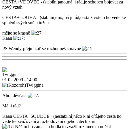
CESTA+VDOVEC - (stabilní)ano,má ji rád,je schopen bojovat za
nový vztah
CESTA+TOUHA - (stabilní)ano,má ji rád,cesta životem ho vede ke
splnění svých snů a tužeb
mějte se krásně
Kaan
PS.Wendy-přeju ti,ať se rozhodneš správně
01.02.2009 - 14:00
Twiggina
Ahoj děvčata
Má ji rád?
Kaan CESTA+SOUDCE - (nestabilní)něco k ní cítí,jeho cesta ho
vede ke zvažování a rozhodování o jeho citech k ní
Něčím ho zaujala a hodlá to zvážit rozumem a udělat