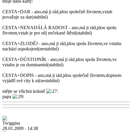
moje další karty:
CESTA+DAR - ano,má ji rád,jdou společně životem,vztah
považuje za dar(stabilní)
CESTA+NENADÁLÁ RADOST - ano,má ji rád,jdou spolu
životem,vztah je pro něj nečekané štěstí(stabilní)
CESTA+ZLODĚJ - ano,má ji rád,jdou spolu životem,ve vztahu
nachází uspokojení(nestabilní)
CESTA+DŮSTOJNÍK - ano,má ji rád,jdou spolu životem,ve
vztahu je on dominantní(stabilní)
CESTA+DOPIS - ano,má ji rád,jdou společně životem,dopisem
vyjádří své city k ní(nestabilní)
mějte se všichni krásně
papa
28.01.2009 - 14:38