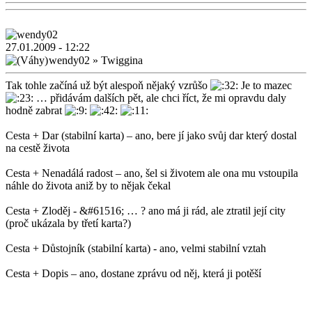
27.01.2009 - 12:22
wendy02
»
Twiggina
Tak tohle začíná už být alespoň nějaký vzrůšo
Je to mazec
… přidávám dalších pět, ale chci říct, že mi opravdu daly
hodně zabrat
Cesta + Dar (stabilní karta) – ano, bere jí jako svůj dar který dostal
na cestě života
Cesta + Nenadálá radost – ano, šel si životem ale ona mu vstoupila
náhle do života aniž by to nějak čekal
Cesta + Zloděj - &#61516; … ? ano má ji rád, ale ztratil její city
(proč ukázala by třetí karta?)
Cesta + Důstojník (stabilní karta) - ano, velmi stabilní vztah
Cesta + Dopis – ano, dostane zprávu od něj, která ji potěší