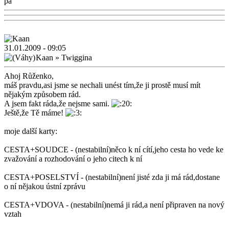
pa
31.01.2009 - 09:05
Kaan
»
Twiggina
Ahoj Růženko,
máš pravdu,asi jsme se nechali unést tím,že ji prostě musí mít
nějakým způsobem rád.
A jsem fakt ráda,že nejsme sami.
Ještě,že Tě máme!
moje další karty:
CESTA+SOUDCE - (nestabilní)něco k ní cítí,jeho cesta ho vede ke
zvažování a rozhodování o jeho citech k ní
CESTA+POSELSTVÍ - (nestabilní)není jisté zda ji má rád,dostane
o ní nějakou ústní zprávu
CESTA+VDOVA - (nestabilní)nemá ji rád,a není připraven na nový
vztah