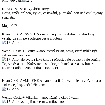
Ahoj děvčata
Karta Cesta se dá vyjádřit slovy:
Cesta, směr, průběh, vývoj, cestování, putování, běh událostí, rychlý
spád atp.
Má ji rád?
Kaan CESTA+SVATBA - ano, má ji rád, stabilní, dlouhodobý
vztah, jde s ní po společné cestě životem
Ano
Wendy Cesta + Svatba – ano, trvalý vztah, cesta, která může být
zakončená svatbou
Ano, ale svatba jako taková představuje pouze trvalé soužití.
Teprve Svatba + Kněz, nebo soudce je skutečná svatba, buď v
kostele (kněz) nebo na úřadě (soudce).
Kaan CESTA+MILENKA - ano, má ji rád, vztah je na začátku a on
s ní chce jít společně životem
Ano
Wendy Cesta + Milenka – ano, něžný a citový vztah
Ano, vstoupil na cestu zamilovanosti