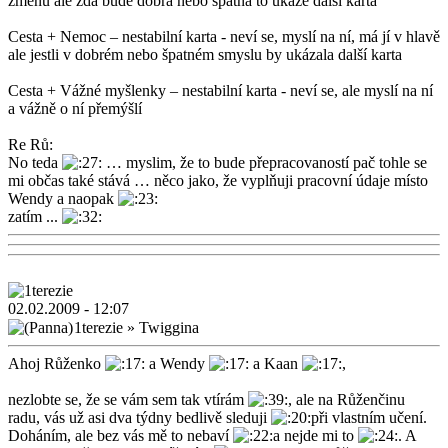
změnu ale zda bude dobrá nebo špatná to ukáže další karta
Cesta + Nemoc – nestabilní karta - neví se, myslí na ní, má jí v hlavě
ale jestli v dobrém nebo špatném smyslu by ukázala další karta
Cesta + Vážné myšlenky – nestabilní karta - neví se, ale myslí na ní
a vážně o ní přemýšlí
Re Rů:
No teda
… myslim, že to bude přepracovaností pač tohle se
mi občas také stává … něco jako, že vyplňuji pracovní údaje místo
Wendy a naopak
zatím ...
02.02.2009 - 12:07
1terezie
»
Twiggina
Ahoj Růženko
a Wendy
a Kaan
,
nezlobte se, že se vám sem tak vtírám
, ale na Růženčinu
radu, vás už asi dva týdny bedlivě sleduji
při vlastním učení.
Doháním, ale bez vás mě to nebaví
a nejde mi to
. A