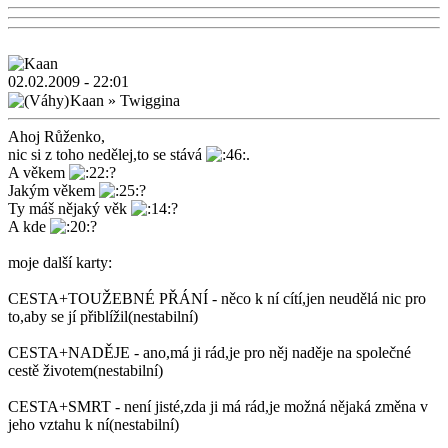
02.02.2009 - 22:01
Kaan
»
Twiggina
Ahoj Růženko,
nic si z toho nedělej,to se stává
.
A věkem
?
Jakým věkem
?
Ty máš nějaký věk
?
A kde
?
moje další karty:
CESTA+TOUŽEBNÉ PŘÁNÍ - něco k ní cítí,jen neudělá nic pro
to,aby se jí přiblížil(nestabilní)
CESTA+NADĚJE - ano,má ji rád,je pro něj naděje na společné
cestě životem(nestabilní)
CESTA+SMRT - není jisté,zda ji má rád,je možná nějaká změna v
jeho vztahu k ní(nestabilní)