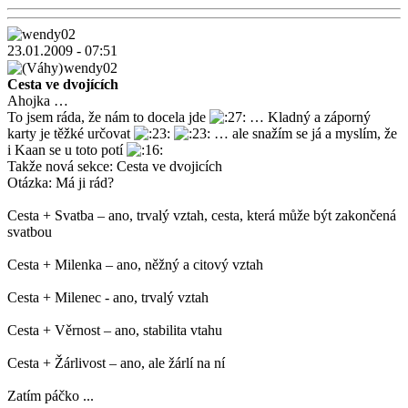
23.01.2009 - 07:51
wendy02
Cesta ve dvojících
Ahojka …
To jsem ráda, že nám to docela jde
… Kladný a záporný
karty je těžké určovat
… ale snažím se já a myslím, že
i Kaan se u toto potí
Takže nová sekce: Cesta ve dvojicích
Otázka: Má ji rád?
Cesta + Svatba – ano, trvalý vztah, cesta, která může být zakončená
svatbou
Cesta + Milenka – ano, něžný a citový vztah
Cesta + Milenec - ano, trvalý vztah
Cesta + Věrnost – ano, stabilita vtahu
Cesta + Žárlivost – ano, ale žárlí na ní
Zatím páčko ...