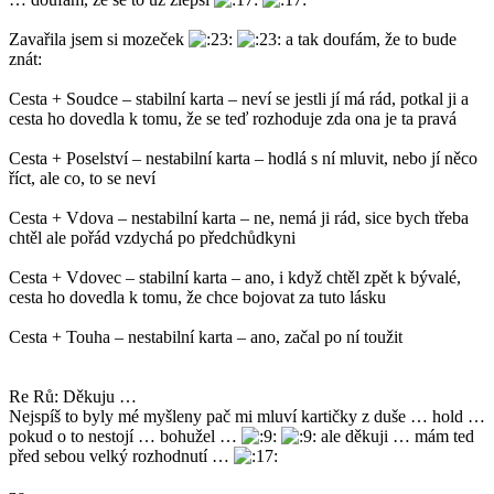
Zavařila jsem si mozeček
a tak doufám, že to bude
znát:
Cesta + Soudce – stabilní karta – neví se jestli jí má rád, potkal ji a
cesta ho dovedla k tomu, že se teď rozhoduje zda ona je ta pravá
Cesta + Poselství – nestabilní karta – hodlá s ní mluvit, nebo jí něco
říct, ale co, to se neví
Cesta + Vdova – nestabilní karta – ne, nemá ji rád, sice bych třeba
chtěl ale pořád vzdychá po předchůdkyni
Cesta + Vdovec – stabilní karta – ano, i když chtěl zpět k bývalé,
cesta ho dovedla k tomu, že chce bojovat za tuto lásku
Cesta + Touha – nestabilní karta – ano, začal po ní toužit
Re Rů: Děkuju …
Nejspíš to byly mé myšleny pač mi mluví kartičky z duše … hold …
pokud o to nestojí … bohužel …
ale děkuji … mám ted
před sebou velký rozhodnutí …