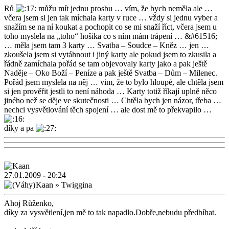
Rů
můžu mít jednu prosbu … vím, že bych neměla ale …
včera jsem si jen tak míchala karty v ruce … vždy si jednu vyber a
snažím se na ní koukat a pochopit co se mi snaží říct, včera jsem u
toho myslela na „toho“ hošika co s ním mám trápení … &#61516;
… měla jsem tam 3 karty … Svatba – Soudce – Kněz … jen …
zkoušela jsem si vytáhnout i jiný karty ale pokud jsem to zkusila a
řádně zamíchala pořád se tam objevovaly karty jako a pak ještě
Naděje – Oko Boží – Peníze a pak ještě Svatba – Dům – Milenec.
Pořád jsem myslela na něj … vim, že to bylo hloupé, ale chtěla jsem
si jen prověřit jestli to není náhoda … Karty totiž říkají uplně něco
jiného než se děje ve skutečnosti … Chtěla bych jen názor, třeba …
nechci vysvětlování těch spojení … ale dost mě to překvapilo …
díky a pa
27.01.2009 - 20:24
Kaan
»
Twiggina
Ahoj Růženko,
díky za vysvětlení,jen mě to tak napadlo.Dobře,nebudu předbíhat.