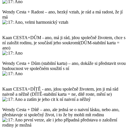
Ano
Wendy Cesta + Radost – ano, hezký vztah, je rád a má radost, že jí
má
Ano, velmi harmonický vztah
Kaan CESTA+DŮM - ano, má ji rád, jdou společně životem, chce s
ní založit rodinu, je součástí jeho soukromí(DŮM-stabilní karta =
ano)
Ano
Wendy Cesta + Dům (stabilní karta) – ano, dokáže si představit svou
budoucnost ve společném soužití s ní
Ano
Kaan CESTA+DÍTĚ - ano, jdou společně životem, jen ji má rád
naivně a něžně (DÍTĚ-stabilní karta = ne, dítě roste, mění se)
Ano a zatím je jeho cit k ní naivní a něžný
Wendy Cesta + Dítě – ano, ale jedná se o naivní lásku, nebo ano,
představuje si společný život, i to že by mohli mít rodinu
Ano první verze, ale i jeho případná představa o založení
rodiny je možná