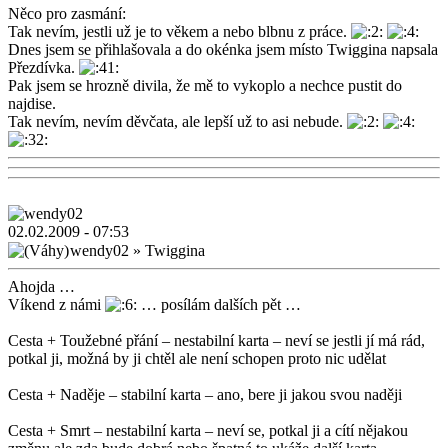
Něco pro zasmání:
Tak nevím, jestli už je to věkem a nebo blbnu z práce.
Dnes jsem se přihlašovala a do okénka jsem místo Twiggina napsala
Přezdívka.
Pak jsem se hrozně divila, že mě to vykoplo a nechce pustit do
najdise.
Tak nevím, nevím děvčata, ale lepší už to asi nebude.
02.02.2009 - 07:53
wendy02
»
Twiggina
Ahojda …
Víkend z námi
… posílám dalších pět …
Cesta + Toužebné přání – nestabilní karta – neví se jestli jí má rád,
potkal ji, možná by ji chtěl ale není schopen proto nic udělat
Cesta + Naděje – stabilní karta – ano, bere ji jakou svou naději
Cesta + Smrt – nestabilní karta – neví se, potkal ji a cítí nějakou