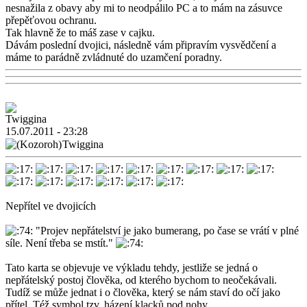
nesnažila z obavy aby mi to neodpálilo PC a to mám na zásuvce
přepěťovou ochranu.
Tak hlavně že to máš zase v cajku.
Dávám poslední dvojici, následně vám připravím vysvědčení a
máme to parádně zvládnuté do uzamčení poradny.
15.07.2011 - 23:28
Twiggina
Nepřítel ve dvojicích
"Projev nepřátelství je jako bumerang, po čase se vrátí v plné
síle. Není třeba se mstít."
Tato karta se objevuje ve výkladu tehdy, jestliže se jedná o
nepřátelský postoj člověka, od kterého bychom to neočekávali.
Tudíž se může jednat i o člověka, který se nám staví do očí jako
přítel. Též symbol tzv. házení klacků pod nohy.