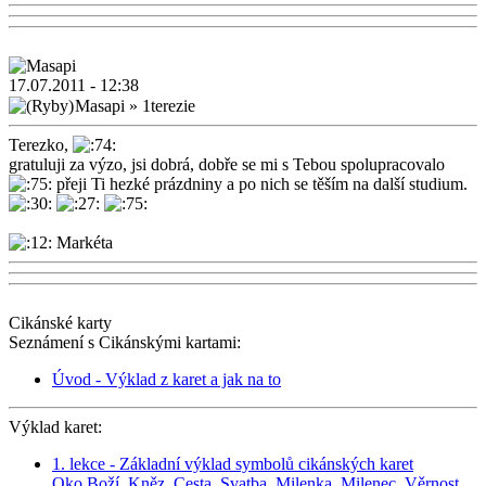
17.07.2011 - 12:38
Masapi
»
1terezie
Terezko,
gratuluji za výzo, jsi dobrá, dobře se mi s Tebou spolupracovalo
přeji Ti hezké prázdniny a po nich se těším na další studium.
Markéta
Cikánské karty
Seznámení s Cikánskými kartami:
Úvod - Výklad z karet a jak na to
Výklad karet:
1. lekce - Základní výklad symbolů cikánských karet
Oko Boží
,
Kněz
,
Cesta
,
Svatba
,
Milenka
,
Milenec
,
Věrnost
,