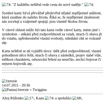
"Z každého neštěstí vede cesta do nové naděje."
Symbol karty bývá převážně předzvěstí nějaké nepříjemné události,
která zasáhne do našeho života. Říká se, že nepříjemné zkušenosti
nás zocelují a vzájemně spojují, jsou vlastně školou života.
V citové oblasti může být tato karta vedle citové karty, mimo jiné i
symbolem – utíkání před zodpovědností za vztah, strach či obava jít
do vztahu, upřednostnění vlastní svobody, odmítání cítit se svázaně
atp.
Karta neštěstí se dá vyjádřit slovy: útěk před zodpovědností, vlastní
pohodlnost něco řešit, strach či obava z následků, projev slabé vůle,
mělkost charakteru, odsouvání řešení na neurčito, nechci bojovat či
nejsem bojovník atp.
14.07.2011 - 20:36
1terezie
»
Twiggina
Ahoj Růženko
, Kaan
a spolužáci
,