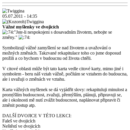
05.07.2011 - 14:35
Twiggina
Vážné myšlenky ve dvojicích
"Jste-li nespokojeni s dosavadním životem, nebojte se
změny."
Symbolizují vážné zamyšlení se nad životem a uvažování o
možných změnách. Takzvané rekapitulace toho co jsme doposud
prožili a co bychom v budoucnu od života chtěli.
V citové oblasti může být tato karta vedle citové karty, mimo jiné i
symbolem - beru náš vztah vážně, počítám se vztahem do budoucna,
ale i uvažuji o změnách ve vztahu.
Karta vážných myšlenek se dá vyjádřit slovy: rekapituluji minulost a
promýšlím budoucnost, zvažuji, přemýšlím, plánuji, připravuji se,
ale i okolnosti mě nutí zvážit budoucnost, naplánovat připravit či
změnit postup atp.
DALŠÍ DVOJICE V TÉTO LEKCI:
Faleš ve dvojicích
Neštěstí ve dvojicích