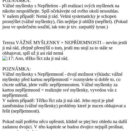
POZNÁMKA:
Vážné myšlenky s Nepřítelem - při realizaci svých myšlenek na
nikoho nespoléhejte. Spíš očekávejte od svého okolí nesouhlas.
V našem případě: Nemá ji rád. Velmi systematicky je schopen
promýšlet (vážné myšlenky), čím nejlépe ji ublížit (nepřítel). (Pokud
jsou ve společném soužití, tak toto je tzv. zarputilý tyran.)
Tereza VÁŽNÉ MYŠLENKY + NEPŘÍJEMNOSTI – nevím jestli
ji má rád, zřejmě přemýšlí o tom, jestli mu stojí za to stále se
obhajovat, spíš už ji asi rád nemá
Ano, těžko říct zda ji má rád.
POZNÁMKA:
Vážné myšlenky s Nepříjemností - dvojí možnost výkladu: vážné
myšlenky před kartou nepříjemností = rozmyslete si dobře to, co
chcete udělat, jdete vstříc nepříjemnostem. Vážné myšlenky za
kartou nepříjemností = realizujte své myšlenky, vyvedou vás z
nepříjemností.
V našem případě: Těžko říct zda ji má rád. Jeho mysl je plně
zaměstnána (vážné myšlenky) problémy které je nucen obhajovat a
řešit (nepříjemnosti).
Pokud máš potřebu něco upřesnit, klidně se ptej bez ohledu na další
zadanou dvojici. V této kapitole se budou dvojice nejspíš prolínat,