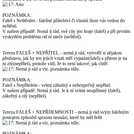
Ano
POZNÁMKA:
Faleš s Neštěstím - falešné přátelství či vlastní iluze vás vedou do
neštěstí.
V našem případě: Nemá ji rád. své city jen hraje (faleš) a při prvním
vyskytlém problému od ní uteče (neštěstí).
Tereza FALEŠ + NEPŘÍTEL – nemá ji rád, vytvořil si nějakou
představu, jak by ten jejich vztah měl vypadat(faleš) a přitom je na
ni zlý(nepřítel), protože vidí, že to není takové, jak chtěl
Nemá ji rád a viz. poznámka níže.
POZNÁMKA:
Faleš s Nepřítelem - velmi záludný a nebezpečný nepřítel.
V našem případě: Nemá ji rád. Je k ní velmi neupřímný (faleš),
zákeřný a zlý (nepřítel).
Tereza FALEŠ + NEPŘÍJEMNOSTI – nemá ji rád svým falešným
postojem způsobil spoustu nesnází, které by měl řešit
Nemá ji rád a viz. poznámka níže.
POZNÁMKA: