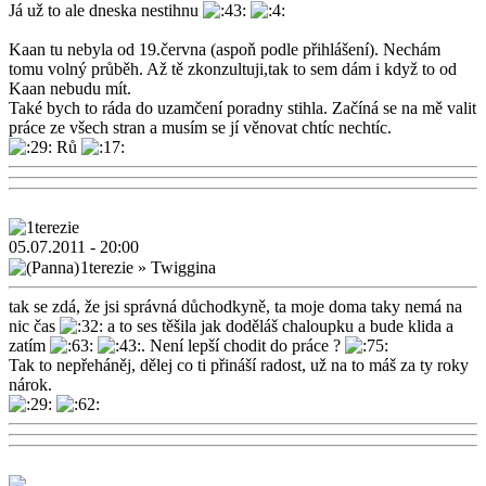
Já už to ale dneska nestihnu
Kaan tu nebyla od 19.června (aspoň podle přihlášení). Nechám
tomu volný průběh. Až tě zkonzultuji,tak to sem dám i když to od
Kaan nebudu mít.
Také bych to ráda do uzamčení poradny stihla. Začíná se na mě valit
práce ze všech stran a musím se jí věnovat chtíc nechtíc.
Rů
05.07.2011 - 20:00
1terezie
»
Twiggina
tak se zdá, že jsi správná důchodkyně, ta moje doma taky nemá na
nic čas
a to ses těšila jak doděláš chaloupku a bude klida a
zatím
. Není lepší chodit do práce ?
Tak to nepřeháněj, dělej co ti přináší radost, už na to máš za ty roky
nárok.