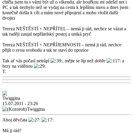
chtěla jsem tu s vámi být už o víkendu, ale bouřkou mi odešel net i
PC a tak nezbylo než se vydaj na cestu k lepšímu stavu a dnes jsem
konečně došla k cíli a mám nové připojení a mohu vložit další
dvojici
Tereza NEŠTĚSTÍ + NEPŘÍTEL – nemá ji rád, nechce se vázat a
tak raději zaujal nepřátelský postoj a uniká pryč
Tereza NEŠTĚSTÍ + NEPŘÍJEMNOSTI – nemá ji rád, nechce
přijít o svou svobodu a tak se staví do opozice
Tak ať vás počasí netrápí
, mějte se líp než dobře
a
brzy na viděnou
T.
15.07.2011 - 23:26
Twiggina
Ahoj děvčata
Má ji rád?