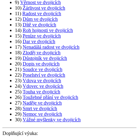
9)
Věrnost ve dvojicích
10)
Žárlivost ve dvojicích
11)
Radost ve dvojicích
12)
Dům ve dvojicích
13)
Dítě ve dvojicích
14)
Roh hojnosti ve dvojicích
15)
Peníze ve dvojicích
16)
Dar ve dvojicích
17)
Nenadálá radost ve dvojicích
18)
Zloděj ve dvojicích
19)
Důstojník ve dvojicích
20)
Dopis ve dvojicích
21)
Soudce ve dvojicích
22)
Poselství ve dvojicích
23)
Vdova ve dvojicích
24)
Vdovec ve dvojicích
25)
Touha ve dvojicích
26)
Toužebné přání ve dvojicích
27)
Naděje ve dvojicích
28)
Smrt ve dvojicích
29)
Nemoc ve dvojicích
30)
Vážné myšlenky ve dvojicích
Doplňující výuka: