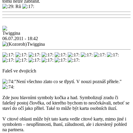
tomu nelze zabránit.
Rů
06.07.2011 - 18:42
Twiggina
Faleš ve dvojicích
"Není všechno zlato co se třpytí. V nouzi poznáš přítele."
Zde jsou hlavními symboly kočka a had. Symbolizují zradu či
falešný postoj člověka, od kterého bychom to neočekávali, neboť se
staví do očí jako přítel. Také to může být karta osobních iluzí.
V citové oblasti může být tato karta vedle citové karty, mimo jiné i
symbolem – neupřímnosti, lhaní, záludnosti, ale i zkreslený pohled
na partnera.