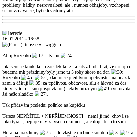
problémy, hádky, nesrovnalosti, ale i nutnost obhajoby, vzchopení
se, nevzdávat se, být cílevědomý atp.
16.07.2011 - 16:38
1terezie
»
Twiggina
Ahoj Růženko
a Kaan
tak jsem se koukala na začátek kurzu a když budu brát, že do října
budeme mít prázdniny,byly jsme tu 3 roky skoro na den
.
Růženko
, klaním se před tvou trpělivostí s námi až k
zemi a děkuji
za trpělivost, obětavost, sílu a hlavně za čas,
který jsi těm našim příspěvkům ( někdy hrozným
) věnovala.
Jsi naše zlatíčko
.
Tak přidávám poslední polínko na kupičku
Tereza NEPŘÍTEL + NEPŘÍJEMNOSTI – nemá ji rád, chová se
jako tyran , nepříjemný za všech okolností, ale doplatí na to sám
Hurá na prázdniny
, ale vlastně mi bude smutno
a