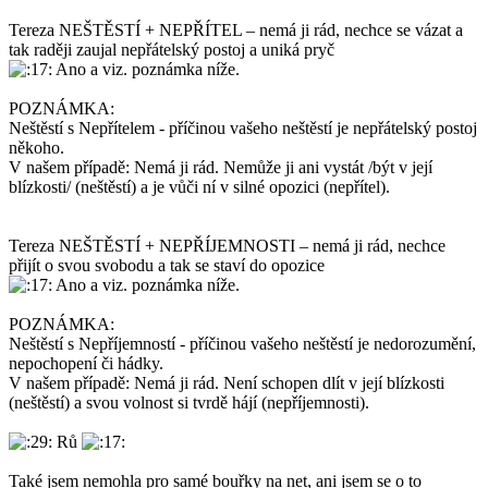
Tereza NEŠTĚSTÍ + NEPŘÍTEL – nemá ji rád, nechce se vázat a
tak raději zaujal nepřátelský postoj a uniká pryč
Ano a viz. poznámka níže.
POZNÁMKA:
Neštěstí s Nepřítelem - příčinou vašeho neštěstí je nepřátelský postoj
někoho.
V našem případě: Nemá ji rád. Nemůže ji ani vystát /být v její
blízkosti/ (neštěstí) a je vůči ní v silné opozici (nepřítel).
Tereza NEŠTĚSTÍ + NEPŘÍJEMNOSTI – nemá ji rád, nechce
přijít o svou svobodu a tak se staví do opozice
Ano a viz. poznámka níže.
POZNÁMKA:
Neštěstí s Nepříjemností - příčinou vašeho neštěstí je nedorozumění,
nepochopení či hádky.
V našem případě: Nemá ji rád. Není schopen dlít v její blízkosti
(neštěstí) a svou volnost si tvrdě hájí (nepříjemnosti).
Rů
Také jsem nemohla pro samé bouřky na net, ani jsem se o to