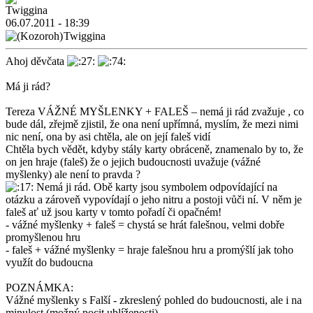
06.07.2011 - 18:39
Twiggina
Ahoj děvčata
Má ji rád?
Tereza VÁŽNÉ MYŠLENKY + FALEŠ – nemá ji rád zvažuje , co
bude dál, zřejmě zjistil, že ona není upřímná, myslím, že mezi nimi
nic není, ona by asi chtěla, ale on její faleš vidí
Chtěla bych vědět, kdyby stály karty obráceně, znamenalo by to, že
on jen hraje (faleš) že o jejich budoucnosti uvažuje (vážné
myšlenky) ale není to pravda ?
Nemá ji rád. Obě karty jsou symbolem odpovídající na
otázku a zároveň vypovídají o jeho nitru a postoji vůči ní. V něm je
faleš ať už jsou karty v tomto pořadí či opačném!
- vážné myšlenky + faleš = chystá se hrát falešnou, velmi dobře
promyšlenou hru
- faleš + vážné myšlenky = hraje falešnou hru a promýšlí jak toho
využít do budoucna
POZNÁMKA:
Vážné myšlenky s Falší - zkreslený pohled do budoucnosti, ale i na
minulost (možný pocit ublíženosti).