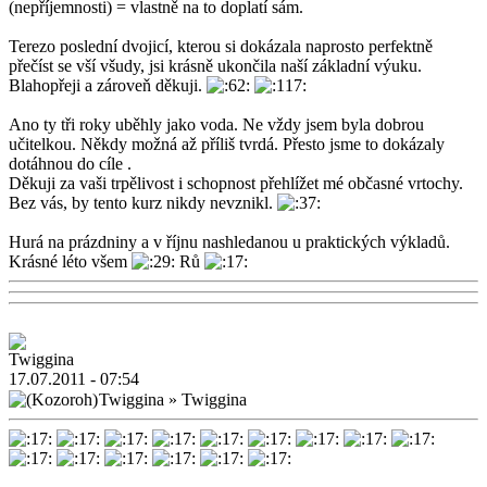
(nepříjemnosti) = vlastně na to doplatí sám.
Terezo poslední dvojicí, kterou si dokázala naprosto perfektně
přečíst se vší všudy, jsi krásně ukončila naší základní výuku.
Blahopřeji a zároveň děkuji.
Ano ty tři roky uběhly jako voda. Ne vždy jsem byla dobrou
učitelkou. Někdy možná až příliš tvrdá. Přesto jsme to dokázaly
dotáhnou do cíle .
Děkuji za vaši trpělivost i schopnost přehlížet mé občasné vrtochy.
Bez vás, by tento kurz nikdy nevznikl.
Hurá na prázdniny a v říjnu nashledanou u praktických výkladů.
Krásné léto všem
Rů
17.07.2011 - 07:54
Twiggina
»
Twiggina