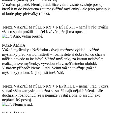
V našem případě: Nemá ji rád. Sice velmi vážně zvažuje postoj,
který k ní do budoucna zaujme (vážné myšlenky), ale jeho přístup k
ní bude plný přetvářky (faleš).
Tereza VÁŽNÉ MYŠLENKY + NEŠTĚSTÍ – nemá ji rád, zvážil
vše co spolu prožili a došel k závěru, že ji má opustit
Ano, velmi přesné.
POZNÁMKA:
Vážné myšlenky s Neštěstím - dvojí možnost výkladu: vážné
myšlenky před kartou neštěstí = rozmyslete si dobře to, co chcete
udělat, nevede to ke štěstí. Vážné myšlenky za kartou neštěstí =
realizujte své myšlenky, vyvedou vás z nešťastného období.
V našem případě: Nemá ji rád. Velmi vážně uvažuje (vážné
myšlenky) o tom, že ji opustí (neštěstí),
Tereza VÁŽNÉ MYŠLENKY + NEPŘÍTEL – nemá ji rád, i když
se nad vším zamyslel a možná se snažil najít nějaké řešení, stále
dochází k rozhodnutí, že ji nemůže vystát a ona to asi cítí jako
nepřátelský postoj
Nemá ji rád.