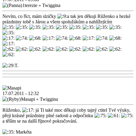
1terezie
»
Twiggina
Nevím, co říct, mám slzičky
a tak jen děkuji Růženko a hezké
prázdniny tobě s Járou a všem spolužákům a nahlížejícím
T.
17.07.2011 - 12:32
Masapi
»
Twiggina
Růženko,
já Ti také moc děkuji coby tajný ctitel Tvé výuky,
přeji krásné prázdniny plné radosti a odpočinku
a těším se na další říjnové pokračování.
Markéta