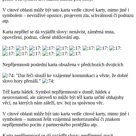
V citové oblasti může být tato karta vedle citové karty, mimo jiné i
symbolem – nevraživé opozice, projevem zla, schválností či podrazu
atp.
Karta nepřítel se dá vyjádřit slovy: nenávist, záměrná msta,
opovržení, podraz, cílené ubližování atp.
Nepříjemnosti poslední karta obsažena v předchozích dvojicích
"Dar řeči slouží ke vzájemné komunikaci a vězte, že dobré
slovo hory přenáší."
Též karta hádek. Symbol nepříjemností v domě, hádek a
nesrovnalostí, ale zároveň to může být též karta určité obhajoby
věcí, na kterých nám záleží, tzv. boj za správnou věc.
V citové oblasti může být tato karta vedle citové karty, mimo jiné i
symbolem – nutnosti řešit vzájemná nedorozumění či znakem
nepříjemného pocitu z partnerského protějšku atp.
Karta nepříjemností se dá vyjádřit slovy: nepříjemný pocit,