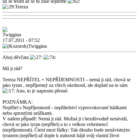
už se těším až se tu zase sejdeme
Tereza
17.07.2011 - 07:52
Twiggina
Ahoj děvčata
Má ji rád?
Tereza NEPŘÍTEL + NEPŘÍJEMNOSTI – nemá ji rád, chová se
jako tyran , nepříjemný za všech okolností, ale doplatí na to sám
Ano, to je naprosto přesné.
POZNÁMKA:
Nepřítel s Nepříjemností - nepřátelství vyprovokované hádkami
nebo sprostými urážkami.
V našem případě: Nemá ji rád. Možná ji i bezdůvodně nenávidí,
chová se jako tyran (nepřítel) a to s velkou vehemencí
(nepříjemnosti). Čtení mezi řádky: Tak dlouho bude nenávistným
tyranem (nepřítel) až dojde k nutnosti hájit svůj vlastní život