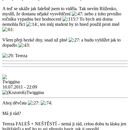
A teď se ukáže jak falešně jsem to viděla. Tak nevím Růženko,
myslíš, že dostanu nějaké vysvědčení
nebo z toho prvního
ročníku vypadnu bez hodnocení
? To bych ani doma
nemohla říct
, ten můj student by to hned použil proti mně
Všem přeji hezké dny, snad už plné
a budu vyhlížet jak to
dopadlo
Tereza
10.07.2011 - 22:09
Twiggina
Ahoj děvčata
Má ji rád?
Tereza FALEŠ + NEŠTĚSTÍ – nemá ji rád, celou dobu tu lásku jen
hrál(faleš) a teď ho to asi přestalo bavit, tak ji opouští