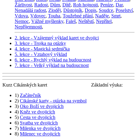
Žárlivost
,
Radost
,
Dům
,
Dítě
,
Roh hojnosti
,
Peníze
,
Dar
,
Nenadálá radost
,
Zloděj
,
Důstojník
,
Dopis
,
Soudce
,
Poselství
,
Vdova
,
Vdovec
,
Touha
,
Toužebné přání
,
Naděje
,
Smrt
,
Nemoc
,
Vážné myšlenky
,
Faleš
,
Neštěstí
,
Nepřítel
,
Nepříjemnosti
,
2. lekce - Vzájemný výklad karet ve dvojici
3. lekce - Trojka na otázky
4. lekce - Magická sedmička
5. lekce - Vztahový výklad
6. lekce - Rychlý výklad na budoucnost
7. lekce - Velký výklad na budoucnost
Kurz Cikánských karet
Základní výuka:
1)
Začátečník
2)
Cikánské karty - otázka na symbol
3)
Oko Boží ve dvojicích
4)
Kněz ve dvojicích
5)
Cesta ve dvojicích
6)
Svatba ve dvojicích
7)
Milenka ve dvojicích
8)
Milenec ve dvojicích