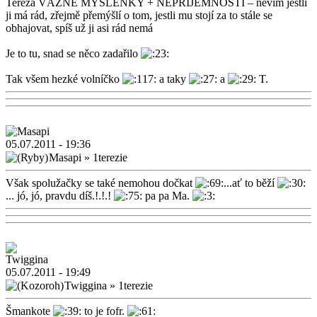
Tereza VÁŽNÉ MYŠLENKY + NEPŘÍJEMNOSTI – nevím jestli
ji má rád, zřejmě přemýšlí o tom, jestli mu stojí za to stále se
obhajovat, spíš už ji asi rád nemá
Je to tu, snad se něco zadařilo
Tak všem hezké volníčko
a taky
a
T.
05.07.2011 - 19:36
Masapi
»
1terezie
Však spolužačky se také nemohou dočkat
...ať to běží
... jó, jó, pravdu díš.!.!.!
pa pa Ma.
05.07.2011 - 19:49
Twiggina
»
1terezie
Šmankote
to je fofr.