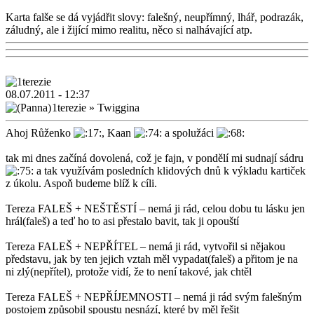
Karta falše se dá vyjádřit slovy: falešný, neupřímný, lhář, podrazák,
záludný, ale i žijící mimo realitu, něco si nalhávající atp.
08.07.2011 - 12:37
1terezie
»
Twiggina
Ahoj Růženko
, Kaan
a spolužáci
tak mi dnes začíná dovolená, což je fajn, v pondělí mi sudnají sádru
a tak využívám posledních klidových dnů k výkladu kartiček
z úkolu. Aspoň budeme blíž k cíli.
Tereza FALEŠ + NEŠTĚSTÍ – nemá ji rád, celou dobu tu lásku jen
hrál(faleš) a teď ho to asi přestalo bavit, tak ji opouští
Tereza FALEŠ + NEPŘÍTEL – nemá ji rád, vytvořil si nějakou
představu, jak by ten jejich vztah měl vypadat(faleš) a přitom je na
ni zlý(nepřítel), protože vidí, že to není takové, jak chtěl
Tereza FALEŠ + NEPŘÍJEMNOSTI – nemá ji rád svým falešným
postojem způsobil spoustu nesnází, které by měl řešit