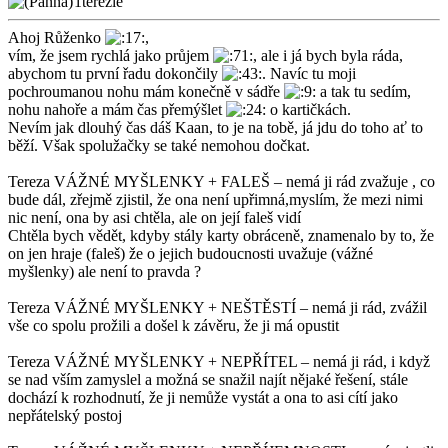
1terezie
Ahoj Růženko
,
vím, že jsem rychlá jako průjem
, ale i já bych byla ráda,
abychom tu první řadu dokončily
. Navíc tu moji
pochroumanou nohu mám konečně v sádře
a tak tu sedím,
nohu nahoře a mám čas přemýšlet
o kartičkách.
Nevím jak dlouhý čas dáš Kaan, to je na tobě, já jdu do toho ať to
běží. Však spolužačky se také nemohou dočkat.
Tereza VÁŽNÉ MYŠLENKY + FALEŠ – nemá ji rád zvažuje , co
bude dál, zřejmě zjistil, že ona není upřimná,myslím, že mezi nimi
nic není, ona by asi chtěla, ale on její faleš vidí
Chtěla bych vědět, kdyby stály karty obráceně, znamenalo by to, že
on jen hraje (faleš) že o jejich budoucnosti uvažuje (vážné
myšlenky) ale není to pravda ?
Tereza VÁŽNÉ MYŠLENKY + NEŠTĚSTÍ – nemá ji rád, zvážil
vše co spolu prožili a došel k závěru, že ji má opustit
Tereza VÁŽNÉ MYŠLENKY + NEPŘÍTEL – nemá ji rád, i když
se nad vším zamyslel a možná se snažil najít nějaké řešení, stále
dochází k rozhodnutí, že ji nemůže vystát a ona to asi cítí jako
nepřátelský postoj