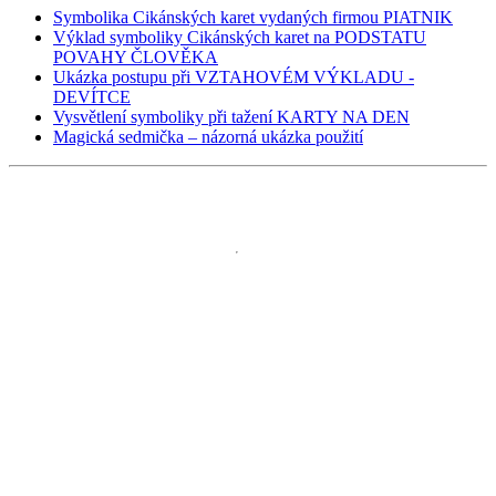
Symbolika Cikánských karet vydaných firmou PIATNIK
Výklad symboliky Cikánských karet na PODSTATU
POVAHY ČLOVĚKA
Ukázka postupu při VZTAHOVÉM VÝKLADU -
DEVÍTCE
Vysvětlení symboliky při tažení KARTY NA DEN
Magická sedmička – názorná ukázka použití