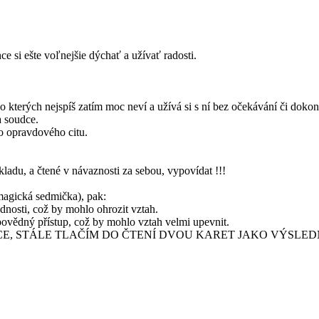
ce si ešte voľnejšie dýchať a užívať radosti.
y o kterých nejspíš zatím moc neví a užívá si s ní bez očekávání či dok
a soudce.
o opravdového citu.
ladu, a čtené v návaznosti za sebou, vypovídat !!!
 magická sedmička), pak:
nosti, což by mohlo ohrozit vztah.
dpovědný přístup, což by mohlo vztah velmi upevnit.
ZCE, STÁLE TLAČÍM DO ČTENÍ DVOU KARET JAKO VÝSLE