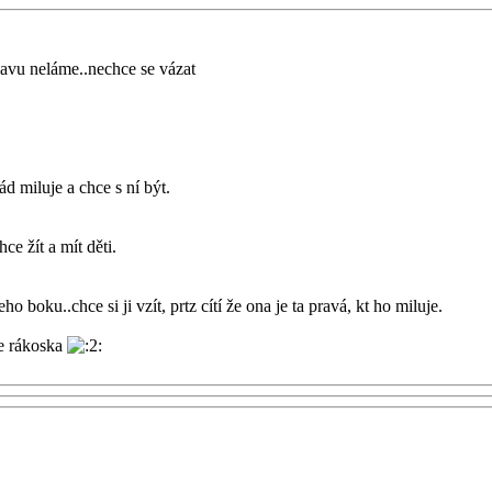
hlavu neláme..nechce se vázat
ád miluje a chce s ní být.
hce žít a mít děti.
ho boku..chce si ji vzít, prtz cítí že ona je ta pravá, kt ho miluje.
de rákoska