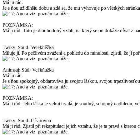
Má ju rád.
Je s ňou už dlhšiu dobu a zdá sa, že mu vyhovuje po všetkých stránkach
Ano a viz. poznámka níže.
POZNÁMKA:
Má ji rád. Toto je dlouhodobý vztah, na který se on dokáže dívat z nad
Twiky: Soud- Velekněžka
Miluje jí. Po pečlivém zvážení a pohledu do minulosti, zjistil, že jí poř
Ano a viz. poznámka níže.
Animsaj: Súd+Veľkňažka
Má ju rád.
Je s ňou spokojný, obdarováva ju svojou láskou, svojou trpezlivosťou.
Ano a viz. poznámka níže.
POZNÁMKA:
Má ji rád. Jeho láska je velmi trvalá, je soudný, schopný nadhledu, velk
Twiky: Soud- Císařovna
Má ji rád. Zjistil při rekapitulaci jejich vztahu, že je ta pravá s kterou c
Ano a viz. poznámka níže.