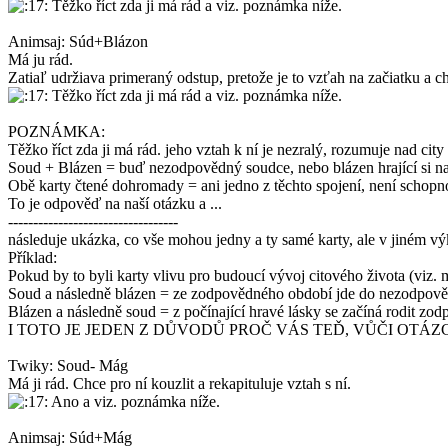
Těžko říct zda ji má rád a viz. poznámka níže.
Animsaj: Súd+Blázon
Má ju rád.
Zatiaľ udržiava primeraný odstup, pretože je to vzťah na začiatku a ch
Těžko říct zda ji má rád a viz. poznámka níže.
POZNÁMKA:
Těžko říct zda ji má rád. jeho vztah k ní je nezralý, rozumuje nad cit
Soud + Blázen = buď nezodpovědný soudce, nebo blázen hrající si n
Obě karty čtené dohromady = ani jedno z těchto spojení, není schopn
To je odpověď na naší otázku a ...
----------------------------------
následuje ukázka, co vše mohou jedny a ty samé karty, ale v jiném výk
Příklad:
Pokud by to byli karty vlivu pro budoucí vývoj citového života (viz.
Soud a následně blázen = ze zodpovědného období jde do nezodpověd
Blázen a následně soud = z počínající hravé lásky se začíná rodit zo
I TOTO JE JEDEN Z DŮVODŮ PROČ VÁS TEĎ, VŮČI OTÁ
Twiky: Soud- Mág
Má ji rád. Chce pro ní kouzlit a rekapituluje vztah s ní.
Ano a viz. poznámka níže.
Animsaj: Súd+Mág