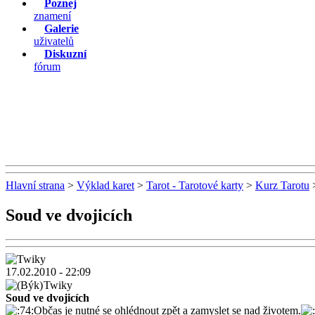
Poznej
znamení
Galerie
uživatelů
Diskuzní
fórum
Hlavní strana
>
Výklad karet
>
Tarot - Tarotové karty
>
Kurz Tarotu
>
Soud ve dvojicích
17.02.2010 - 22:09
Twiky
Soud ve dvojicích
Občas je nutné se ohlédnout zpět a zamyslet se nad životem.