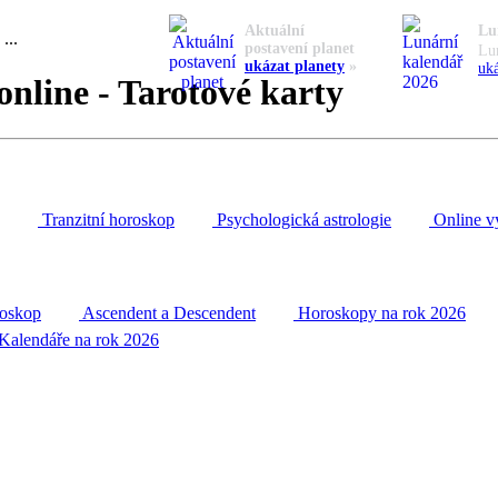
Aktuální
Lu
...
postavení planet
Lu
ukázat planety
»
uká
online - Tarotové karty
Tranzitní horoskop
Psychologická astrologie
Online v
roskop
Ascendent a Descendent
Horoskopy na rok 2026
Kalendáře na rok 2026