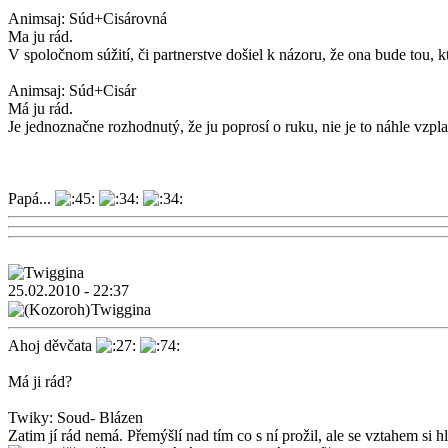
Animsaj: Súd+Cisárovná
Ma ju rád.
V spoločnom súžití, či partnerstve došiel k názoru, že ona bude tou, 
Animsaj: Súd+Cisár
Má ju rád.
Je jednoznačne rozhodnutý, že ju poprosí o ruku, nie je to náhle vzplan
Papá...
25.02.2010 - 22:37
Twiggina
Ahoj děvčata
Má ji rád?
Twiky: Soud- Blázen
Zatim jí rád nemá. Přemýšlí nad tím co s ní prožil, ale se vztahem si 