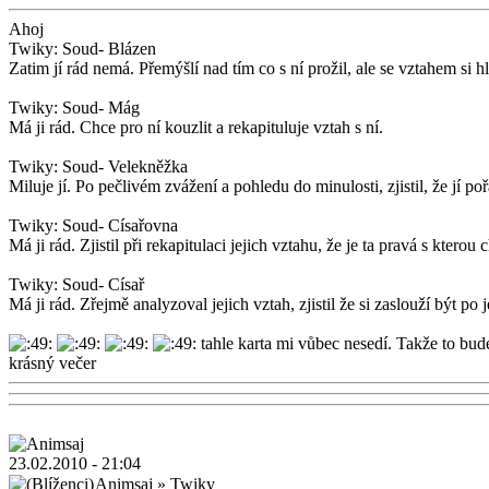
Ahoj
Twiky: Soud- Blázen
Zatim jí rád nemá. Přemýšlí nad tím co s ní prožil, ale se vztahem si 
Twiky: Soud- Mág
Má ji rád. Chce pro ní kouzlit a rekapituluje vztah s ní.
Twiky: Soud- Velekněžka
Miluje jí. Po pečlivém zvážení a pohledu do minulosti, zjistil, že jí poř
Twiky: Soud- Císařovna
Má ji rád. Zjistil při rekapitulaci jejich vztahu, že je ta pravá s kterou c
Twiky: Soud- Císař
Má ji rád. Zřejmě analyzoval jejich vztah, zjistil že si zaslouží být po je
tahle karta mi vůbec nesedí. Takže to bu
krásný večer
23.02.2010 - 21:04
Animsaj
»
Twiky