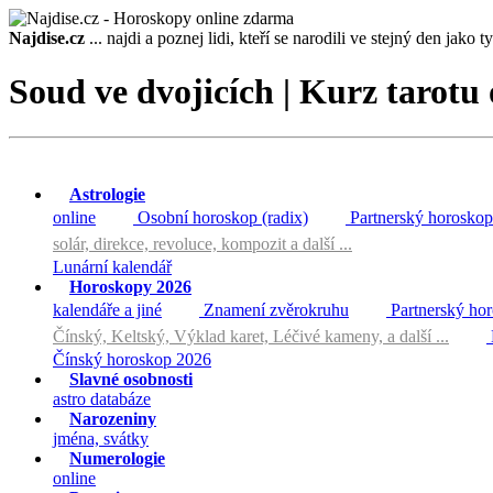
Najdise.cz
... najdi a poznej lidi, kteří se narodili ve stejný den jako ty 
Soud ve dvojicích | Kurz tarotu 
Astrologie
online
Osobní horoskop (radix)
Partnerský horoskop
solár, direkce, revoluce, kompozit a další ...
Lunární kalendář
Horoskopy 2026
kalendáře a jiné
Znamení zvěrokruhu
Partnerský ho
Čínský, Keltský, Výklad karet, Léčivé kameny, a další ...
Čínský horoskop 2026
Slavné osobnosti
astro databáze
Narozeniny
jména, svátky
Numerologie
online