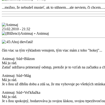
...možno, že nebudeš musieť, ak to stihnem....ale neviem, či chcem....
23.02.2010 - 21:32
Animsaj
»
Animsaj
Ahoj dievčatá!
čím viac sa tým výkladom venujem, tým viac mám z toho "hokej"...
Animsaj: Súd+Blázon
Má ju rád.
Zatiaľ udržiava primeraný odstup, pretože je to vzťah na začiatku a ch
Animsaj: Súd+Mág
Má ju rád.
Je s ňou už dlhšiu dobu a zdá sa, že mu vyhovuje po všetkých stránkach
Animsaj: Súd+Veľkňažka
Má ju rád.
Je s ňou spokojný, bodarováva ju svojou láskou, svojou trpezlivosťou.