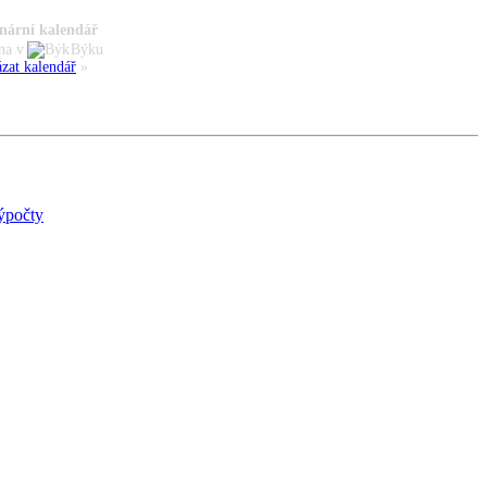
nární kalendář
na v
Býku
zat kalendář
»
ýpočty