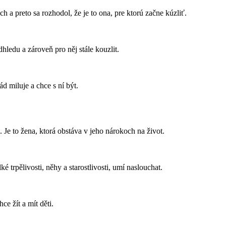
 a preto sa rozhodol, že je to ona, pre ktorú začne kúzliť.
hledu a zároveň pro něj stále kouzlit.
ád miluje a chce s ní být.
 Je to žena, ktorá obstáva v jeho nárokoch na život.
é trpělivosti, něhy a starostlivosti, umí naslouchat.
hce žít a mít děti.