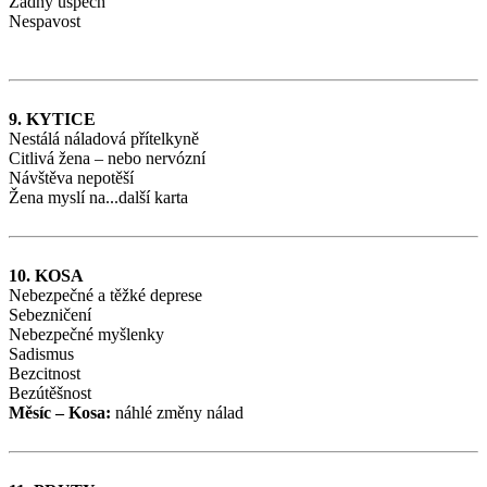
Žádný úspěch
Nespavost
9. KYTICE
Nestálá náladová přítelkyně
Citlivá žena – nebo nervózní
Návštěva nepotěší
Žena myslí na...další karta
10. KOSA
Nebezpečné a těžké deprese
Sebezničení
Nebezpečné myšlenky
Sadismus
Bezcitnost
Bezútěšnost
Měsíc – Kosa:
náhlé změny nálad