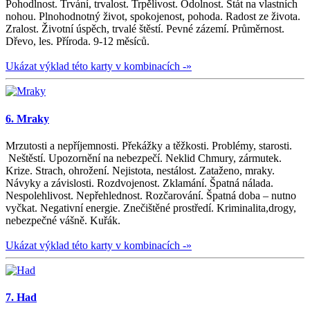
Pohodlnost. Trvání, trvalost. Trpělivost. Odolnost. Stát na vlastních
nohou. Plnohodnotný život, spokojenost, pohoda. Radost ze života.
Zralost. Životní úspěch, trvalé štěstí. Pevné zázemí. Průměrnost.
Dřevo, les. Příroda. 9-12 měsíců.
Ukázat výklad této karty v kombinacích -»
6. Mraky
Mrzutosti a nepříjemnosti. Překážky a těžkosti. Problémy, starosti.
Neštěstí. Upozornění na nebezpečí. Neklid Chmury, zármutek.
Krize. Strach, ohrožení. Nejistota, nestálost. Zataženo, mraky.
Návyky a závislosti. Rozdvojenost. Zklamání. Špatná nálada.
Nespolehlivost. Nepřehlednost. Rozčarování. Špatná doba – nutno
vyčkat. Negativní energie. Znečištěné prostředí. Kriminalita,drogy,
nebezpečné vášně. Kuřák.
Ukázat výklad této karty v kombinacích -»
7. Had