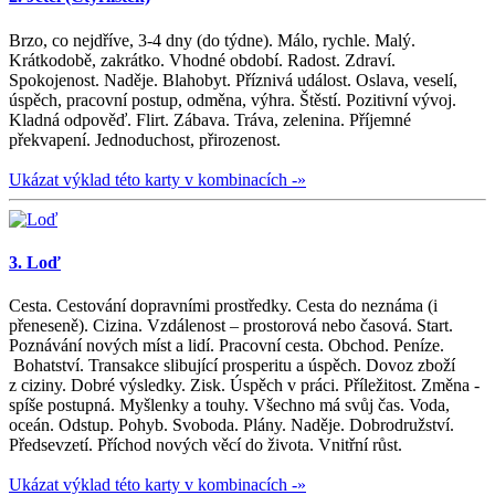
Brzo, co nejdříve, 3-4 dny (do týdne). Málo, rychle. Malý.
Krátkodobě, zakrátko. Vhodné období. Radost. Zdraví.
Spokojenost. Naděje. Blahobyt. Příznivá událost. Oslava, veselí,
úspěch, pracovní postup, odměna, výhra. Štěstí. Pozitivní vývoj.
Kladná odpověď. Flirt. Zábava. Tráva, zelenina. Příjemné
překvapení. Jednoduchost, přirozenost.
Ukázat výklad této karty v kombinacích -»
3. Loď
Cesta. Cestování dopravními prostředky. Cesta do neznáma (i
přeneseně). Cizina. Vzdálenost – prostorová nebo časová. Start.
Poznávání nových míst a lidí. Pracovní cesta. Obchod. Peníze.
Bohatství. Transakce slibující prosperitu a úspěch. Dovoz zboží
z ciziny. Dobré výsledky. Zisk. Úspěch v práci. Příležitost. Změna -
spíše postupná. Myšlenky a touhy. Všechno má svůj čas. Voda,
oceán. Odstup. Pohyb. Svoboda. Plány. Naděje. Dobrodružství.
Předsevzetí. Příchod nových věcí do života. Vnitřní růst.
Ukázat výklad této karty v kombinacích -»