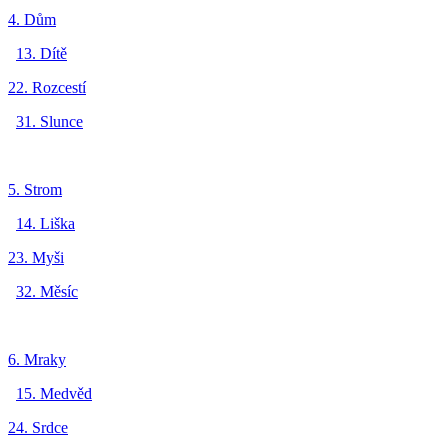
4. Dům
13. Dítě
22. Rozcestí
31. Slunce
5. Strom
14. Liška
23. Myši
32. Měsíc
6. Mraky
15. Medvěd
24. Srdce