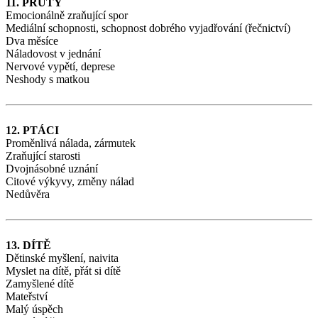
11. PRUTY
Emocionálně zraňující spor
Mediální schopnosti, schopnost dobrého vyjadřování (řečnictví)
Dva měsíce
Náladovost v jednání
Nervové vypětí, deprese
Neshody s matkou
12. PTÁCI
Proměnlivá nálada, zármutek
Zraňující starosti
Dvojnásobné uznání
Citové výkyvy, změny nálad
Nedůvěra
13. DÍTĚ
Dětinské myšlení, naivita
Myslet na dítě, přát si dítě
Zamyšlené dítě
Mateřství
Malý úspěch