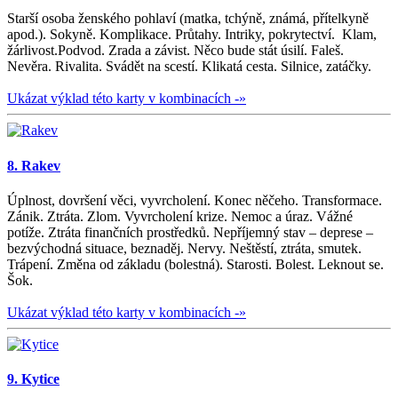
Starší osoba ženského pohlaví (matka, tchýně, známá, přítelkyně
apod.). Sokyně. Komplikace. Průtahy. Intriky, pokrytectví. Klam,
žárlivost.Podvod. Zrada a závist. Něco bude stát úsilí. Faleš.
Nevěra. Rivalita. Svádět na scestí. Klikatá cesta. Silnice, zatáčky.
Ukázat výklad této karty v kombinacích -»
8. Rakev
Úplnost, dovršení věci, vyvrcholení. Konec něčeho. Transformace.
Zánik. Ztráta. Zlom. Vyvrcholení krize. Nemoc a úraz. Vážné
potíže. Ztráta finančních prostředků. Nepříjemný stav – deprese –
bezvýchodná situace, beznaděj. Nervy. Neštěstí, ztráta, smutek.
Trápení. Změna od základu (bolestná). Starosti. Bolest. Leknout se.
Šok.
Ukázat výklad této karty v kombinacích -»
9. Kytice