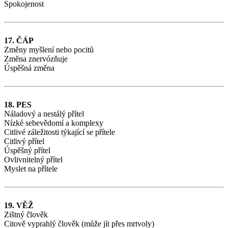
Spokojenost
17. ČÁP
Změny myšlení nebo pocitů
Změna znervózňuje
Úspěšná změna
18. PES
Náladový a nestálý přítel
Nízké sebevědomí a komplexy
Citlivé záležitosti týkající se přítele
Citlivý přítel
Úspěšný přítel
Ovlivnitelný přítel
Myslet na přítele
19. VĚŽ
Zištný člověk
Citově vyprahlý člověk (může jít přes mrtvoly)