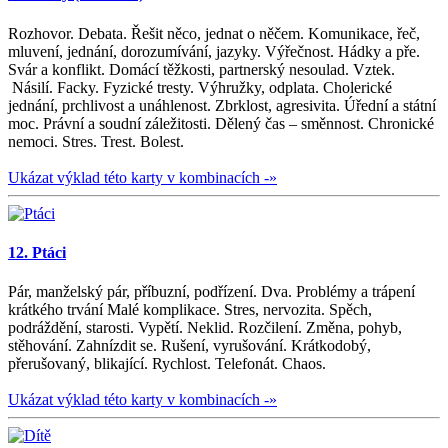
Rozhovor. Debata. Řešit něco, jednat o něčem. Komunikace, řeč,
mluvení, jednání, dorozumívání, jazyky. Výřečnost. Hádky a pře.
Svár a konflikt. Domácí těžkosti, partnerský nesoulad. Vztek.
Násilí. Facky. Fyzické tresty. Výhružky, odplata. Cholerické
jednání, prchlivost a unáhlenost. Zbrklost, agresivita. Úřední a státní
moc. Právní a soudní záležitosti. Dělený čas – směnnost. Chronické
nemoci. Stres. Trest. Bolest.
Ukázat výklad této karty v kombinacích -»
12. Ptáci
Pár, manželský pár, příbuzní, podřízení. Dva. Problémy a trápení
krátkého trvání Malé komplikace. Stres, nervozita. Spěch,
podráždění, starosti. Vypětí. Neklid. Rozčilení. Změna, pohyb,
stěhování. Zahnízdit se. Rušení, vyrušování. Krátkodobý,
přerušovaný, blikající. Rychlost. Telefonát. Chaos.
Ukázat výklad této karty v kombinacích -»