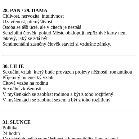
28. PÁN / 29. DÁMA
Citlivost, nervozita, intuitivnost
Uzavřenost, přemýšlivost
Osoba se těší úctě, ale v citech je nestálá
Senzibilní člověk, pokud Měsíc obklopují nepříznivé karty není
takový, jaký se zdá být
Sentimentální zasněný člověk stavící si vzdušné zámky.
30. LILIE
Sexuální vztah, který bude provázen projevy něžnosti; romantikou
Příjemný milenecký vztah
Citová vazba na rodinu
Sexuální zkušenosti
V myšlenkách se zaobírat rodinou a být z toho rozjitřený
V myšlenkách se zaobírat sexem a být z toho rozjitřený
31. SLUNCE
Politika
24 hodin
Ve vztazích velká sounáležitost a kompatibilita (jing a jang)