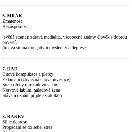
6. MRAK
Zmatenost
Bezúspěšnost
(světlá strana): zdravá medialita, všeobecně známý člověk s dobrou
pověstí,
(tmavá strana): negativní myšlenky a deprese
7. HAD
Citové komplikace a pletky
Zklamání (zbytečná citová investice)
Snaha ženy o rozmluvu s námi
Nervově labilní, náladová žena
Sláva a uznání přijde až oklikou
8. RAKEV
Silné deprese
Propadání se do sebe, stres