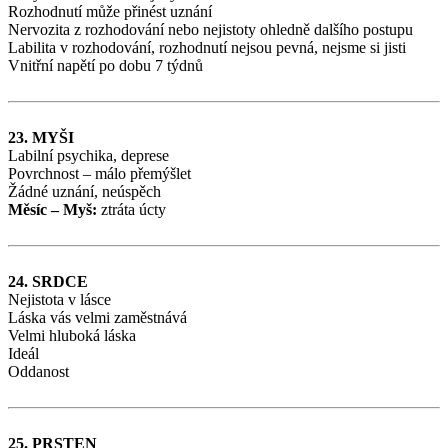
Rozhodnutí může přinést uznání
Nervozita z rozhodování nebo nejistoty ohledně dalšího postupu
Labilita v rozhodování, rozhodnutí nejsou pevná, nejsme si jisti
Vnitřní napětí po dobu 7 týdnů
23. MYŠI
Labilní psychika, deprese
Povrchnost – málo přemýšlet
Žádné uznání, neúspěch
Měsíc – Myš:
ztráta úcty
24. SRDCE
Nejistota v lásce
Láska vás velmi zaměstnává
Velmi hluboká láska
Ideál
Oddanost
25. PRSTEN