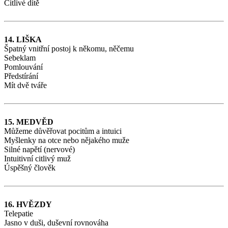
Citlivé dítě
14. LIŠKA
Špatný vnitřní postoj k někomu, něčemu
Sebeklam
Pomlouvání
Předstírání
Mít dvě tváře
15. MEDVĚD
Můžeme důvěřovat pocitům a intuici
Myšlenky na otce nebo nějakého muže
Silné napětí (nervové)
Intuitivní citlivý muž
Úspěšný člověk
16. HVĚZDY
Telepatie
Jasno v duši, duševní rovnováha