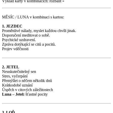
Výklad karty v kombinacích:
rozbalit
»
MĚSÍC / LUNA
v kombinaci s kartou:
1. JEZDEC
Proměnlivé nálady, myslet každou chvíli jinak.
Doporučení meditovat o sobě.
Psychické uzdravení.
Zpráva dotýkající se citů a pocitů.
Projev vděčnosti
2. JETEL
Neuskutečnitelný sen
Stres, vyčerpání
Přemýšlet o něčem několik dnů
Krátkodobé uznání
Úspěch v citových záležitostech
Luna – Jetel:
šťastné pocity
3. LOĎ