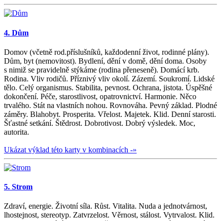
4. Dům
Domov (včetně rod.příslušníků, každodenní život, rodinné plány).
Dům, byt (nemovitost). Bydlení, dění v domě, dění doma. Osoby
s nimiž se pravidelně stýkáme (rodina přeneseně). Domácí krb.
Rodina. Vliv rodičů. Příznivý vliv okolí. Zázemí. Soukromí. Lidské
tělo. Celý organismus. Stabilita, pevnost. Ochrana, jistota. Úspěšné
dokončení. Péče, starostlivost, opatrovnictví. Harmonie. Něco
trvalého. Stát na vlastních nohou. Rovnováha. Pevný základ. Plodné
záměry. Blahobyt. Prosperita. Vřelost. Majetek. Klid. Denní starosti.
Šťastné setkání. Štědrost. Dobrotivost. Dobrý výsledek. Moc,
autorita.
Ukázat výklad této karty v kombinacích -»
5. Strom
Zdraví, energie. Životní síla. Růst. Vitalita. Nuda a jednotvárnost,
lhostejnost, stereotyp. Zatvrzelost. Věrnost, stálost. Vytrvalost. Klid.