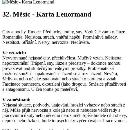
32. Měsíc
- Karta Lenormand
City a pocity. Emoce. Předtuchy, touhy, sny. Vzdušné zámky. Iluze.
Romantika. Nejistota, strach, vnitřní napětí. Proměnlivé nálady.
Nestálost. Střídání. Nervy, nervozita. Nedůvěra.
Ve vztazích:
Nevyrovnané nejasné city, přecitlivělost. Mučivý vztah. Nejistota,
neporozumění. Trápení, sny, iluze a představy – dokonce mohou
převažovat nad skutečnými reálnými prožitky. Problematická
možnost soužití – opakované scházení se a rozcházení. Nevěra,
žárlivost nebo nějaké zatajování nebo strach o partnera a vztah.
Fascinace partnerem, okouzlení (jako drogou). Směsice přitažlivosti
a antagonismu. U žen touha po mateřství.
V zaměstnání:
Nejasná situace, podvody, utajování, hrozící vyhazov nebo strach z
něj. Může přijít nervozita z kolegů nebo si nebudete vědět rady s
pracovními úkoly nebo něčemu nerozumět. Spíše budete cítit obavy,
deprese nebo úzkost, bude to psychicky vyčerpávající. Práce v noci.