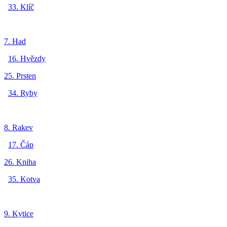
33. Klíč
7. Had
16. Hvězdy
25. Prsten
34. Ryby
8. Rakev
17. Čáp
26. Kniha
35. Kotva
9. Kytice