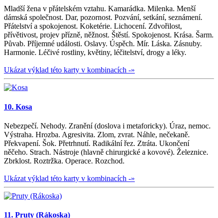
Mladší žena v přátelském vztahu. Kamarádka. Milenka. Menší
dámská společnost. Dar, pozornost. Pozvání, setkání, seznámení.
Přátelství a spokojenost. Koketérie. Lichocení. Zdvořilost,
přívětivost, projev přízně, něžnost. Štěstí. Spokojenost. Krása. Šarm.
Půvab. Příjemné události. Oslavy. Úspěch. Mír. Láska. Zásnuby.
Harmonie. Léčivé rostliny, květiny, léčitelství, drogy a léky.
Ukázat výklad této karty v kombinacích -»
10. Kosa
Nebezpečí. Nehody. Zranění (doslova i metaforicky). Úraz, nemoc.
Výstraha. Hrozba. Agresivita. Zlom, zvrat. Náhle, nečekaně.
Překvapení. Šok. Přetrhnutí. Radikální řez. Ztráta. Ukončení
něčeho. Strach. Nástroje (hlavně chirurgické a kovové). Železnice.
Zbrklost. Roztržka. Operace. Rozchod.
Ukázat výklad této karty v kombinacích -»
11. Pruty (Rákoska)