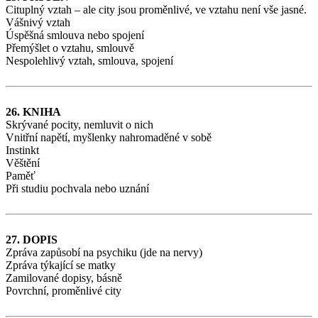
Cituplný vztah – ale city jsou proměnlivé, ve vztahu není vše jasné.
Vášnivý vztah
Úspěšná smlouva nebo spojení
Přemýšlet o vztahu, smlouvě
Nespolehlivý vztah, smlouva, spojení
26. KNIHA
Skrývané pocity, nemluvit o nich
Vnitřní napětí, myšlenky nahromaděné v sobě
Instinkt
Věštění
Paměť
Při studiu pochvala nebo uznání
27. DOPIS
Zpráva zapůsobí na psychiku (jde na nervy)
Zpráva týkající se matky
Zamilované dopisy, básně
Povrchní, proměnlivé city