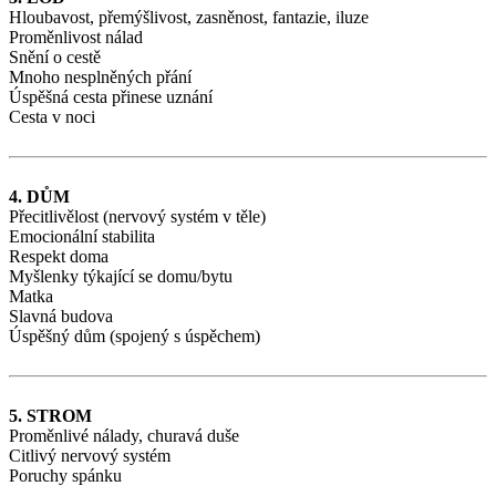
Hloubavost, přemýšlivost, zasněnost, fantazie, iluze
Proměnlivost nálad
Snění o cestě
Mnoho nesplněných přání
Úspěšná cesta přinese uznání
Cesta v noci
4. DŮM
Přecitlivělost (nervový systém v těle)
Emocionální stabilita
Respekt doma
Myšlenky týkající se domu/bytu
Matka
Slavná budova
Úspěšný dům (spojený s úspěchem)
5. STROM
Proměnlivé nálady, churavá duše
Citlivý nervový systém
Poruchy spánku