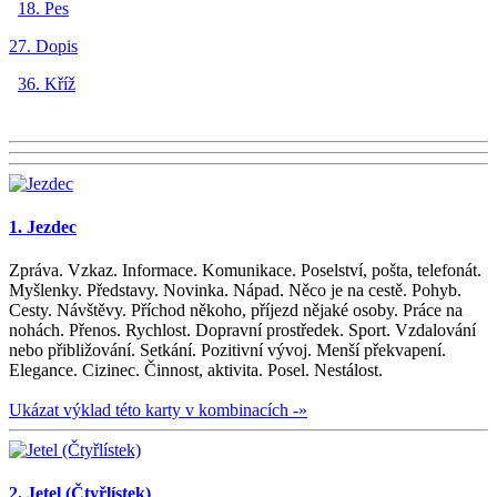
18. Pes
27. Dopis
36. Kříž
1. Jezdec
Zpráva. Vzkaz. Informace. Komunikace. Poselství, pošta, telefonát.
Myšlenky. Představy. Novinka. Nápad. Něco je na cestě. Pohyb.
Cesty. Návštěvy. Příchod někoho, příjezd nějaké osoby. Práce na
nohách. Přenos. Rychlost. Dopravní prostředek. Sport. Vzdalování
nebo přibližování. Setkání. Pozitivní vývoj. Menší překvapení.
Elegance. Cizinec. Činnost, aktivita. Posel. Nestálost.
Ukázat výklad této karty v kombinacích -»
2. Jetel (Čtyřlístek)