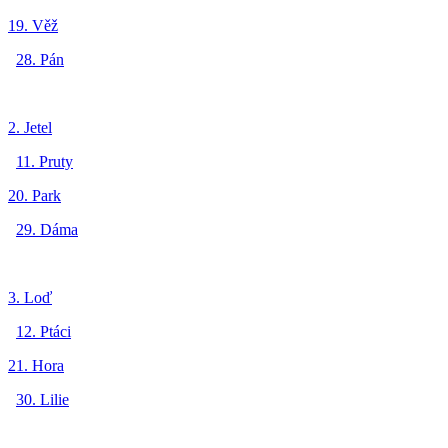
19. Věž
28. Pán
2. Jetel
11. Pruty
20. Park
29. Dáma
3. Loď
12. Ptáci
21. Hora
30. Lilie