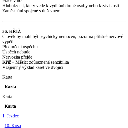
Práce v noci
Hluboký cit, který vede k vydírání druhé osoby nebo k závislosti
Zaměstnání spojené s duševnem
36. KŘÍŽ
Člověk by mohl být psychicky nemocen, pozor na přílišné nervové
vypětí
Předurčení úspěchu
Úspěch nebude
Nervozita přejde
Kříž – Měsíc:
zdůrazněná senzibilita
Vzájemný výklad karet ve dvojici
Karta
Karta
Karta
Karta
1. Jezdec
10. Kosa