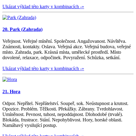
Ukázat výklad této karty v kombinacích -»
20. Park (Zahrada)
Veřejnost. Veřejné mínění. Společnost. Angažovanost. Návštěva.
Známosti, kontakty. Oslava. Veřejná akce. Veřejná budova, veřejné
místo. Zahrada, park. Krásná místa, umělecké prostředí. Místo
dovolené, relaxace, odpočinek. Povyražení. Schůzka, setkání.
Ukázat výklad této karty v kombinacích -»
21. Hora
Odpor. Nepřítel. Nepřátelství. Soupeř, sok. Neústupnost a krutost.
Opozice. Problém. Těžkosti. Překážky. Zábrany. Tvrdohlavost.
Umíněnost. Pevnost, tuhost, nepoddajnost. Dlohodobé (trvalé).
Blokáda, frustrace. Stání. Nepohyblivost. Hory, horské oblasti.
Namáhavý vysilující postup.