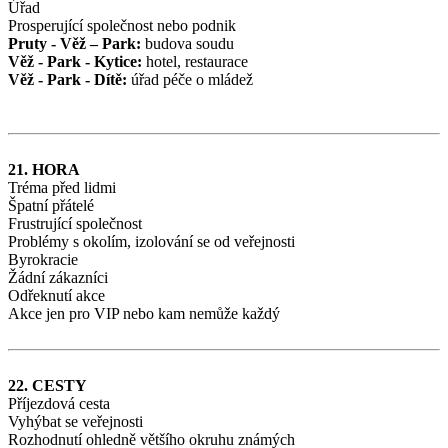
Úřad
Prosperující společnost nebo podnik
Pruty - Věž – Park:
budova soudu
Věž - Park - Kytice:
hotel, restaurace
Věž - Park - Dítě:
úřad péče o mládež
21. HORA
Tréma před lidmi
Špatní přátelé
Frustrující společnost
Problémy s okolím, izolování se od veřejnosti
Byrokracie
Žádní zákazníci
Odřeknutí akce
Akce jen pro VIP nebo kam nemůže každý
22. CESTY
Příjezdová cesta
Vyhýbat se veřejnosti
Rozhodnutí ohledně většího okruhu známých