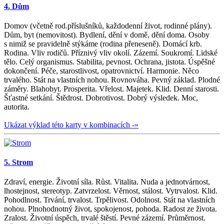
4. Dům
Domov (včetně rod.příslušníků, každodenní život, rodinné plány).
Dům, byt (nemovitost). Bydlení, dění v domě, dění doma. Osoby
s nimiž se pravidelně stýkáme (rodina přeneseně). Domácí krb.
Rodina. Vliv rodičů. Příznivý vliv okolí. Zázemí. Soukromí. Lidské
tělo. Celý organismus. Stabilita, pevnost. Ochrana, jistota. Úspěšné
dokončení. Péče, starostlivost, opatrovnictví. Harmonie. Něco
trvalého. Stát na vlastních nohou. Rovnováha. Pevný základ. Plodné
záměry. Blahobyt. Prosperita. Vřelost. Majetek. Klid. Denní starosti.
Šťastné setkání. Štědrost. Dobrotivost. Dobrý výsledek. Moc,
autorita.
Ukázat výklad této karty v kombinacích -»
5. Strom
Zdraví, energie. Životní síla. Růst. Vitalita. Nuda a jednotvárnost,
lhostejnost, stereotyp. Zatvrzelost. Věrnost, stálost. Vytrvalost. Klid.
Pohodlnost. Trvání, trvalost. Trpělivost. Odolnost. Stát na vlastních
nohou. Plnohodnotný život, spokojenost, pohoda. Radost ze života.
Zralost. Životní úspěch, trvalé štěstí. Pevné zázemí. Průměrnost.