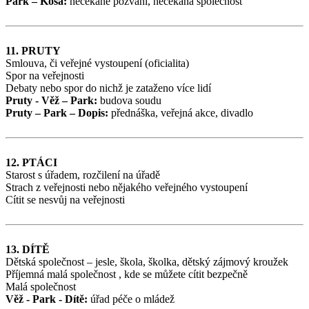
Park – Kosa:
nečekané pozvání, nečekaná společnost
11. PRUTY
Smlouva, či veřejné vystoupení (oficialita)
Spor na veřejnosti
Debaty nebo spor do nichž je zataženo více lidí
Pruty - Věž – Park:
budova soudu
Pruty – Park – Dopis:
přednáška, veřejná akce, divadlo
12. PTÁCI
Starost s úřadem, rozčilení na úřadě
Strach z veřejnosti nebo nějakého veřejného vystoupení
Cítit se nesvůj na veřejnosti
13. DÍTĚ
Dětská společnost – jesle, škola, školka, dětský zájmový kroužek
Příjemná malá společnost , kde se můžete cítit bezpečně
Malá společnost
Věž - Park - Dítě:
úřad péče o mládež