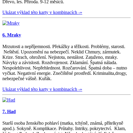
Dřevo, les. Příroda. 9-12 měsíců.
Ukázat výklad této karty v kombinacích -»
6. Mraky
Mrzutosti a nepříjemnosti. Překážky a těžkosti. Problémy, starosti.
Neštěstí. Upozornění na nebezpečí. Neklid Chmury, zármutek.
Krize. Strach, ohrožení. Nejistota, nestálost. Zataženo, mraky.
Návyky a závislosti. Rozdvojenost. Zklamání. Špatná nálada.
Nespolehlivost. Nepřehlednost. Rozčarování. Špatná doba – nutno
vyčkat. Negativní energie. Znečištěné prostředí. Kriminalita,drogy,
nebezpečné vášně. Kuřák.
Ukázat výklad této karty v kombinacích -»
7. Had
Starší osoba ženského pohlaví (matka, tchýně, známá, přítelkyně
apod.). Sokyně. Komplikace. Průtahy. Intriky, pokrytectví. Klam,