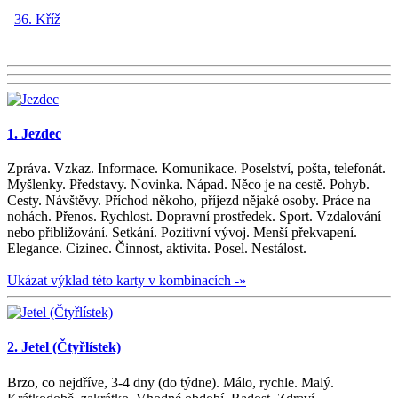
36. Kříž
1. Jezdec
Zpráva. Vzkaz. Informace. Komunikace. Poselství, pošta, telefonát.
Myšlenky. Představy. Novinka. Nápad. Něco je na cestě. Pohyb.
Cesty. Návštěvy. Příchod někoho, příjezd nějaké osoby. Práce na
nohách. Přenos. Rychlost. Dopravní prostředek. Sport. Vzdalování
nebo přibližování. Setkání. Pozitivní vývoj. Menší překvapení.
Elegance. Cizinec. Činnost, aktivita. Posel. Nestálost.
Ukázat výklad této karty v kombinacích -»
2. Jetel (Čtyřlístek)
Brzo, co nejdříve, 3-4 dny (do týdne). Málo, rychle. Malý.