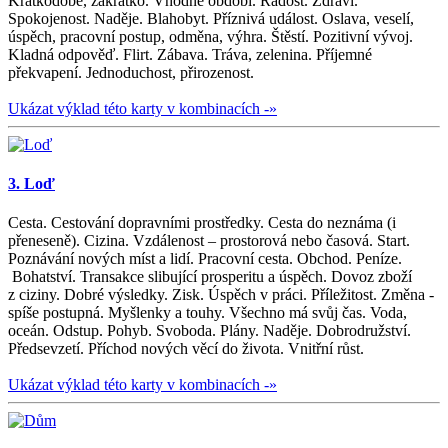
Krátkodobě, zakrátko. Vhodné období. Radost. Zdraví.
Spokojenost. Naděje. Blahobyt. Příznivá událost. Oslava, veselí,
úspěch, pracovní postup, odměna, výhra. Štěstí. Pozitivní vývoj.
Kladná odpověď. Flirt. Zábava. Tráva, zelenina. Příjemné
překvapení. Jednoduchost, přirozenost.
Ukázat výklad této karty v kombinacích -»
3. Loď
Cesta. Cestování dopravními prostředky. Cesta do neznáma (i
přeneseně). Cizina. Vzdálenost – prostorová nebo časová. Start.
Poznávání nových míst a lidí. Pracovní cesta. Obchod. Peníze.
Bohatství. Transakce slibující prosperitu a úspěch. Dovoz zboží
z ciziny. Dobré výsledky. Zisk. Úspěch v práci. Příležitost. Změna -
spíše postupná. Myšlenky a touhy. Všechno má svůj čas. Voda,
oceán. Odstup. Pohyb. Svoboda. Plány. Naděje. Dobrodružství.
Předsevzetí. Příchod nových věcí do života. Vnitřní růst.
Ukázat výklad této karty v kombinacích -»