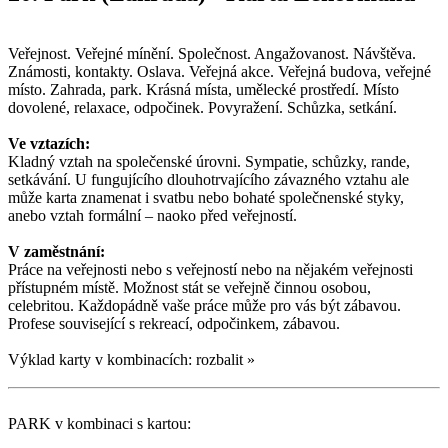
Veřejnost. Veřejné mínění. Společnost. Angažovanost. Návštěva.
Známosti, kontakty. Oslava. Veřejná akce. Veřejná budova, veřejné
místo. Zahrada, park. Krásná místa, umělecké prostředí. Místo
dovolené, relaxace, odpočinek. Povyražení. Schůzka, setkání.
Ve vztazích:
Kladný vztah na společenské úrovni. Sympatie, schůzky, rande,
setkávání. U fungujícího dlouhotrvajícího závazného vztahu ale
může karta znamenat i svatbu nebo bohaté společnenské styky,
anebo vztah formální – naoko před veřejností.
V zaměstnání:
Práce na veřejnosti nebo s veřejností nebo na nějakém veřejnosti
přístupném místě. Možnost stát se veřejně činnou osobou,
celebritou. Každopádně vaše práce může pro vás být zábavou.
Profese související s rekreací, odpočinkem, zábavou.
Výklad karty v kombinacích:
rozbalit
»
PARK
v kombinaci s kartou: