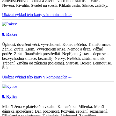
žárlivost.Podvod. Zrada a závist. Něco bude stát úsilí. Faleš.
Nevěra. Rivalita. Svádět na scestí. Klikatá cesta. Silnice, zatáčky.
Ukázat výklad této karty v kombinacích -»
8. Rakev
Úplnost, dovršení věci, vyvrcholení. Konec něčeho. Transformace.
Zánik. Ztráta. Zlom. Vyvrcholení krize. Nemoc a úraz. Vážné
potíže. Ztráta finančních prostředků. Nepříjemný stav – deprese –
bezvýchodná situace, beznaděj. Nervy. Neštěstí, ztráta, smutek.
Trápení. Změna od základu (bolestná). Starosti. Bolest. Leknout se.
Šok.
Ukázat výklad této karty v kombinacích -»
9. Kytice
Mladší žena v přátelském vztahu. Kamarádka. Milenka. Menší
dámská společnost. Dar, pozornost. Pozvání, setkání, seznámení.
Přátelství a spokojenost. Koketérie. Lichocení. Zdvořilost,