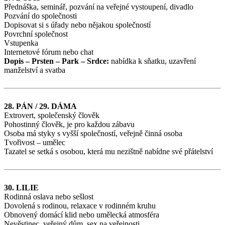
Přednáška, seminář, pozvání na veřejné vystoupení, divadlo
Pozvání do společnosti
Dopisovat si s úřady nebo nějakou společností
Povrchní společnost
Vstupenka
Internetové fórum nebo chat
Dopis – Prsten – Park – Srdce:
nabídka k sňatku, uzavření
manželství a svatba
28. PÁN / 29. DÁMA
Extrovert, společenský člověk
Pohostinný člověk, je pro každou zábavu
Osoba má styky s vyšší společností, veřejně činná osoba
Tvořivost – umělec
Tazatel se setká s osobou, která mu nezištně nabídne své přátelství
30. LILIE
Rodinná oslava nebo sešlost
Dovolená s rodinou, relaxace v rodinném kruhu
Obnovený domácí klid nebo umělecká atmosféra
Nevěstinec, veřejný dům, sex na veřejnosti