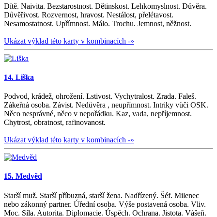
Dítě. Naivita. Bezstarostnost. Dětinskost. Lehkomyslnost. Důvěra.
Důvěřivost. Rozvernost, hravost. Nestálost, přelétavost.
Nesamostatnost. Upřímnost. Málo. Trochu. Jemnost, něžnost.
Ukázat výklad této karty v kombinacích -»
14. Liška
Podvod, krádež, ohrožení. Lstivost. Vychytralost. Zrada. Faleš.
Zákeřná osoba. Závist. Nedůvěra , neupřímnost. Intriky vůči OSK.
Něco nesprávné, něco v nepořádku. Kaz, vada, nepříjemnost.
Chytrost, obratnost, rafinovanost.
Ukázat výklad této karty v kombinacích -»
15. Medvěd
Starší muž. Starší příbuzná, starší žena. Nadřízený. Šéf. Milenec
nebo zákonný partner. Úřední osoba. Výše postavená osoba. Vliv.
Moc. Síla. Autorita. Diplomacie. Úspěch. Ochrana. Jistota. Vášeň.