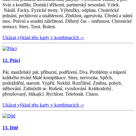
Svár a konflikt. Domácí těžkosti, partnerský nesoulad. Vztek.
Násilí. Facky. Fyzické tresty. Výhružky, odplata. Cholerické
jednání, prchlivost a unáhlenost. Zbrklost, agresivita. Úřední a státní
moc. Právní a soudní záležitosti. Dělený čas – směnnost. Chronické
nemoci. Stres. Trest. Bolest.
Ukázat výklad této karty v kombinacích -»
12. Ptáci
Pár, manželský pár, příbuzní, podřízení. Dva. Problémy a trápení
krátkého trvání Malé komplikace. Stres, nervozita. Spěch,
podráždění, starosti. Vypětí. Neklid. Rozčilení. Změna, pohyb,
stěhování. Zahnízdit se. Rušení, vyrušování. Krátkodobý,
přerušovaný, blikající. Rychlost. Telefonát. Chaos.
Ukázat výklad této karty v kombinacích -»
13. Dítě