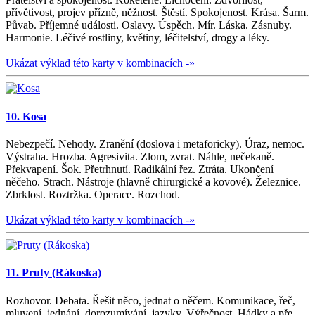
přívětivost, projev přízně, něžnost. Štěstí. Spokojenost. Krása. Šarm.
Půvab. Příjemné události. Oslavy. Úspěch. Mír. Láska. Zásnuby.
Harmonie. Léčivé rostliny, květiny, léčitelství, drogy a léky.
Ukázat výklad této karty v kombinacích -»
10. Kosa
Nebezpečí. Nehody. Zranění (doslova i metaforicky). Úraz, nemoc.
Výstraha. Hrozba. Agresivita. Zlom, zvrat. Náhle, nečekaně.
Překvapení. Šok. Přetrhnutí. Radikální řez. Ztráta. Ukončení
něčeho. Strach. Nástroje (hlavně chirurgické a kovové). Železnice.
Zbrklost. Roztržka. Operace. Rozchod.
Ukázat výklad této karty v kombinacích -»
11. Pruty (Rákoska)
Rozhovor. Debata. Řešit něco, jednat o něčem. Komunikace, řeč,
mluvení, jednání, dorozumívání, jazyky. Výřečnost. Hádky a pře.