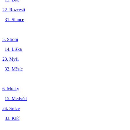
22. Rozcestí
31. Slunce
5. Strom
14. Liška
23. Myši
32. Měsíc
6. Mraky
15. Medvěd
24. Srdce
33. Klíč