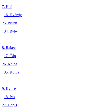
7. Had
16. Hvězdy
25. Prsten
34. Ryby
8. Rakev
17. Čáp
26. Kniha
35. Kotva
9. Kytice
18. Pes
27. Dopis