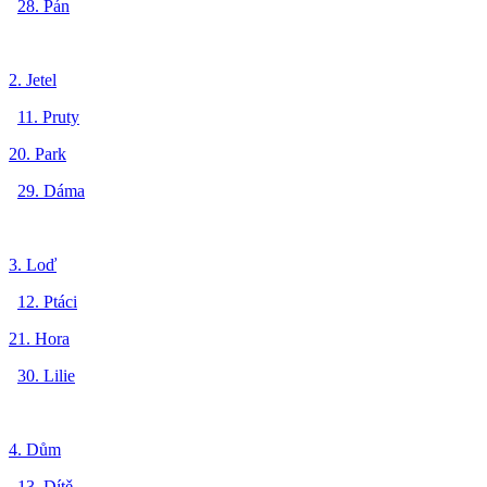
28. Pán
2. Jetel
11. Pruty
20. Park
29. Dáma
3. Loď
12. Ptáci
21. Hora
30. Lilie
4. Dům
13. Dítě