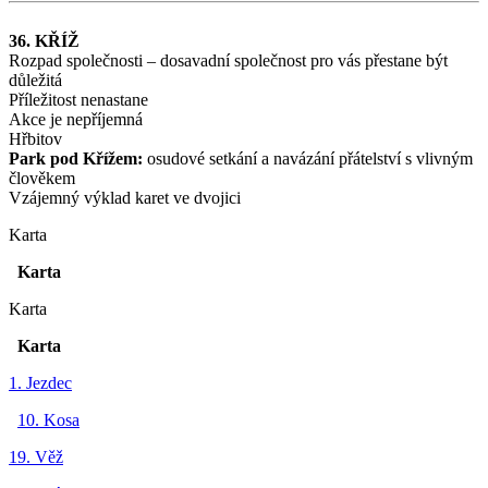
36. KŘÍŽ
Rozpad společnosti – dosavadní společnost pro vás přestane být
důležitá
Příležitost nenastane
Akce je nepříjemná
Hřbitov
Park pod Křížem:
osudové setkání a navázání přátelství s vlivným
člověkem
Vzájemný výklad karet ve dvojici
Karta
Karta
Karta
Karta
1. Jezdec
10. Kosa
19. Věž